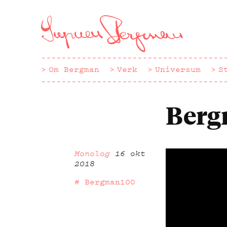
Hoppa
till
huvudinnehåll
Om Bergman
Verk
Universum
S
Berg
Monolog
16 okt
2018
Bergman100