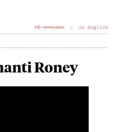
På svenska
In English
hanti Roney