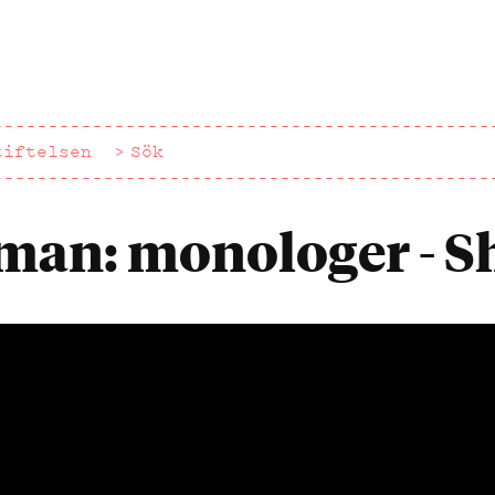
tiftelsen
Sök
man: monologer - S