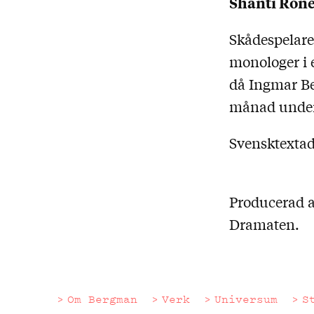
Shanti Rone
Skådespelare
monologer i 
då Ingmar Ber
månad under
Svensktextad
Producerad a
Dramaten.
Om Bergman
Verk
Universum
S