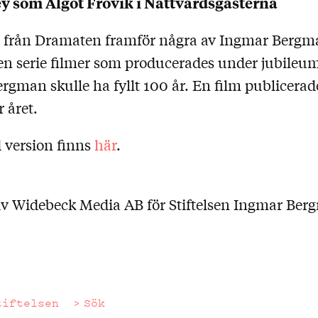
y som Algot Frövik i Nattvardsgästerna
 från Dramaten framför några av Ingmar Bergm
en serie filmer som producerades under jubileum
gman skulle ha fyllt 100 år. En film publicerade
 året.
 version finns
här
.
v Widebeck Media AB för Stiftelsen Ingmar Ber
tiftelsen
Sök