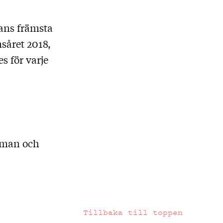
ans främsta
såret 2018,
s för varje
gman och
Tillbaka till toppen