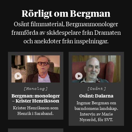
Rörligt om Bergman
Osänt filmmaterial, Bergmanmonologer
framförda av skådespelare från Dramaten
och anekdoter från inspelningar.
Spela
Spela
[Monolog]
[Osänt]
Bergman: monologer
Osänt: Dalarna
– Krister Henriksson
Ingmar Bergman om
Krister Henriksson som
barndomens landskap.
Henrik i Saraband.
Intervju av Marie
Nyreröd, för SVT.