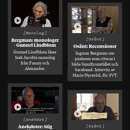
Spela
Spela
[Monolog]
[Osänt]
Bergman: monologer
- Gunnel Lindblom
Osänt: Recensioner
Gunnel Lindblom läser
Ingmar Bergman om
Isak Jacobis monolog
psalmen som citeras i
från Fanny och
både Smultronstället och
Alexander.
Saraband. Intervju av
Marie Nyreröd, för SVT.
Spela
Spela
[Anekdot]
Anekdoter: Stig
[Osänt]