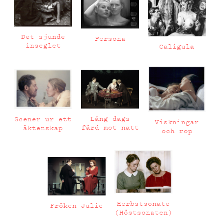
Det sjunde
Persona
inseglet
Caligula
Lång dags
Scener ur ett
Viskningar
färd mot natt
äktenskap
och rop
Herbstsonate
Fröken Julie
(Höstsonaten)