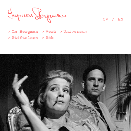
Hoppa
till
huvudinnehåll
SV
EN
Om Bergman
Verk
Universum
Stiftelsen
Sök