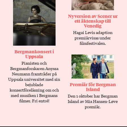
Nyversion av Scener ur
ett äktenskap till
Venedig
Hagai Levis adaption
premiärvisas under
filmfestivalen.
Bergmankonsert i
Uppsala
Pianisten och
Bergmanforskaren Anyssa
Neumann framträder på
Uppsala universitet med sin
Premiär för Bergman
bejublade
Island
konsertföreläsning om och
med musiken i Bergmans
Den 1 oktober har Bergman
filmer. Fri entré!
Island av Mia Hansen-Løve
premiär.