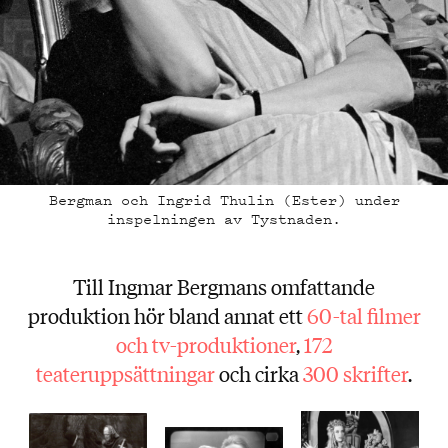
Bergman och Ingrid Thulin (Ester) under
inspelningen av Tystnaden.
Till Ingmar Bergmans omfattande
produktion hör bland annat ett
60-tal filmer
och tv-produktioner
,
172
teateruppsättningar
och cirka
300 skrifter
.