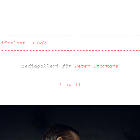
tiftelsen
Sök
Mediagalleri för
Peter Stormare
1 av 11