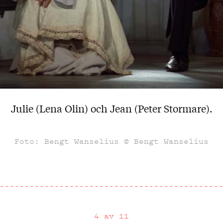
Julie (Lena Olin) och Jean (Peter Stormare).
Foto: Bengt Wanselius © Bengt Wanselius
4 av 11