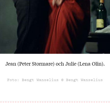
Jean (Peter Stormare) och Julie (Lena Olin).
Foto: Bengt Wanselius © Bengt Wanselius