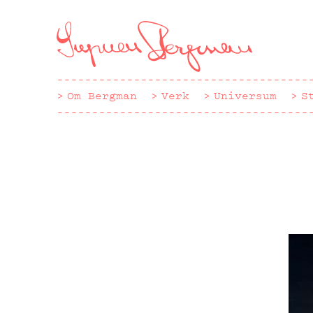
Hoppa
till
huvudinnehåll
Om Bergman
Verk
Universum
S