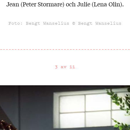
Jean (Peter Stormare) och Julie (Lena Olin).
Foto: Bengt Wanselius © Bengt Wanselius
3 av 11