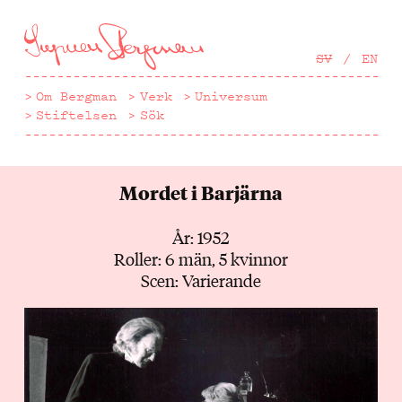
Hoppa
till
huvudinnehåll
SV
EN
Om Bergman
Verk
Universum
Stiftelsen
Sök
Mordet i Barjärna
År: 1952
Roller: 6 män, 5 kvinnor
Scen: Varierande