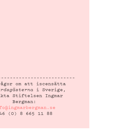
rågor om att iscensätta
ardsgästerna
i Sverige,
akta Stiftelsen Ingmar
Bergman:
fo@ingmarbergman.se
46 (0) 8 665 11 88