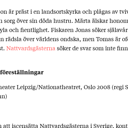
n är präst i en landsortskyrka och plågas av tviv
ch sorg över sin döda hustru. Märta älskar hon
la och fientlighet. Fiskaren Jonas söker själavå
sin rädsla över världens ondska, men Tomas är o
st.
Nattvardsgästerna
söker de svar som inte finn
föreställningar
heater Leipzig/Nationatheatret, Oslo 2008 (regi 
nn)
 att iscensätta Nattvardsgästerna i Sverige, kon