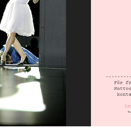
För f
Nattv
kont
in
+