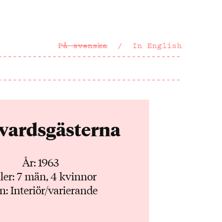
På svenska
In English
vardsgästerna
År: 1963
ler: 7 män, 4 kvinnor
n: Interiör/varierande