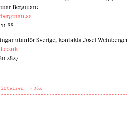
ngmar Bergman:
rbergman.se
 11 88
ingar utanför Sverige, kontakta Josef Weinberger
l.co.uk
80 2827
tiftelsen
Sök