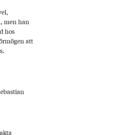
el,
om, men han
rd hos
förmögen att
s.
Sebastian
takta