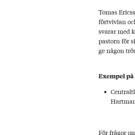
Tomas Ericsso
förtvivlan o
svarar med ky
pastorn för 
ge någon trö
Exempel på 
Centralt
Hartma
För frågor om