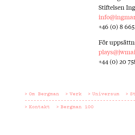
Stiftelsen I
info@ingma
+46 (0) 8 665
För uppsättn
plays@jwmai
+44 (0) 20 75
Om Bergman
Verk
Universum
S
Kontakt
Bergman 100