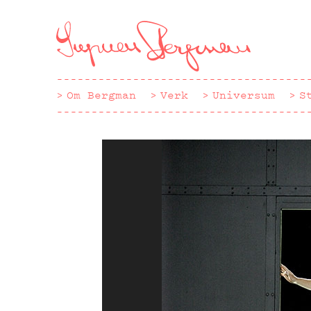
Hoppa
till
huvudinnehåll
Om Bergman
Verk
Universum
S