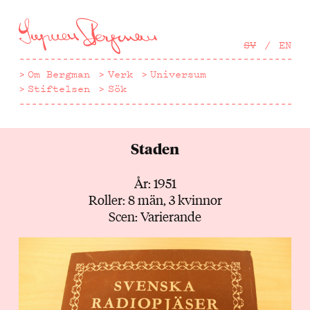
Hoppa
till
huvudinnehåll
SV
EN
Om Bergman
Verk
Universum
Stiftelsen
Sök
Staden
År: 1951
Roller: 8 män, 3 kvinnor
Scen: Varierande