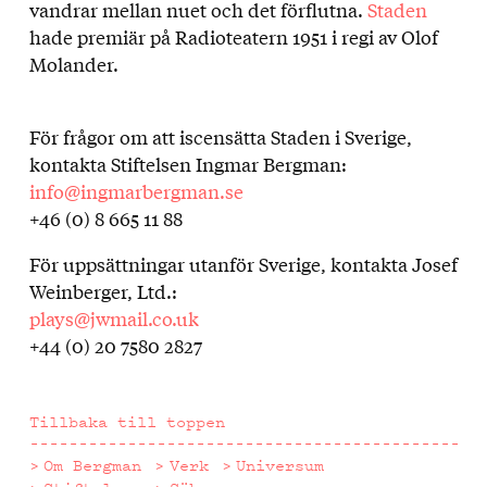
vandrar mellan nuet och det förflutna.
Staden
hade premiär på Radioteatern 1951 i regi av Olof
Molander.
För frågor om att iscensätta Staden i Sverige,
kontakta Stiftelsen Ingmar Bergman:
info@ingmarbergman.se
+46 (0) 8 665 11 88
För uppsättningar utanför Sverige, kontakta Josef
Weinberger, Ltd.:
plays@jwmail.co.uk
+44 (0) 20 7580 2827
Tillbaka till toppen
Om Bergman
Verk
Universum