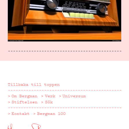
Tillbaka till toppen
Om Bergman
Verk
Universum
Stiftelsen
Sök
Kontakt
Bergman 100