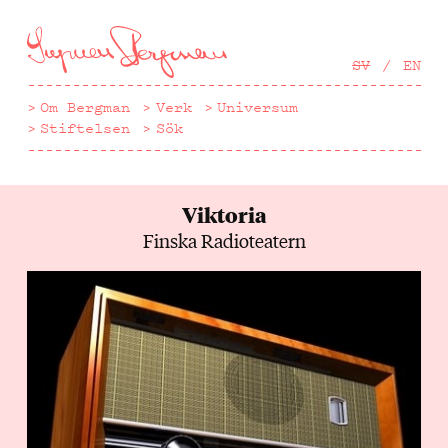
Hoppa
till
huvudinnehåll
SV
EN
Om Bergman
Verk
Universum
Stiftelsen
Sök
Viktoria
Finska Radioteatern