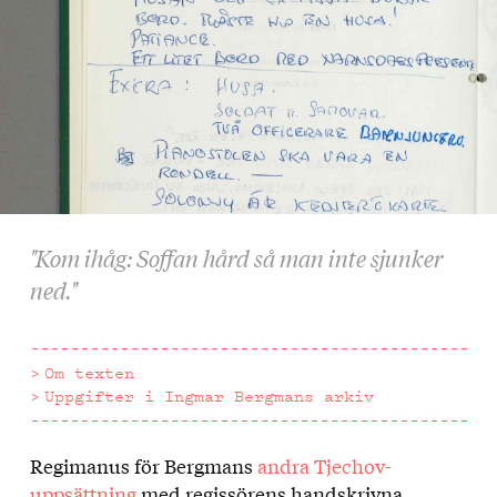
"Kom ihåg: Soffan hård så man inte sjunker
ned."
Om texten
Uppgifter i Ingmar Bergmans arkiv
Regimanus för Bergmans
andra Tjechov-
Om
uppsättning
med regissörens handskrivna