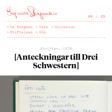
Hoppa
till
huvudinnehåll
SV
EN
Om Bergman
Verk
Universum
Stiftelsen
Sök
Skrifter, 1978
[Anteckningar till Drei
Schwestern]