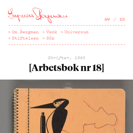
Hoppa
till
huvudinnehåll
SV
EN
Om Bergman
Verk
Universum
Stiftelsen
Sök
Skrifter, 1960
[Arbetsbok nr 18]