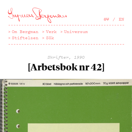
Hoppa
till
huvudinnehåll
SV
EN
Om Bergman
Verk
Universum
Stiftelsen
Sök
Skrifter, 1990
[Arbetsbok nr 42]