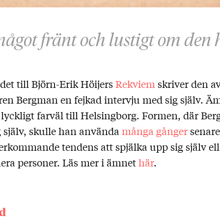
något fränt och lustigt om den 
et till Björn-Erik Höijers
Rekviem
skriver den a
ren Bergman en fejkad intervju med sig själv. Äm
 lyckligt farväl till Helsingborg. Formen, där Be
g själv, skulle han använda
många
gånger
senare
erkommande tendens att spjälka upp sig själv ell
 flera personer. Läs mer i ämnet
här
.
d