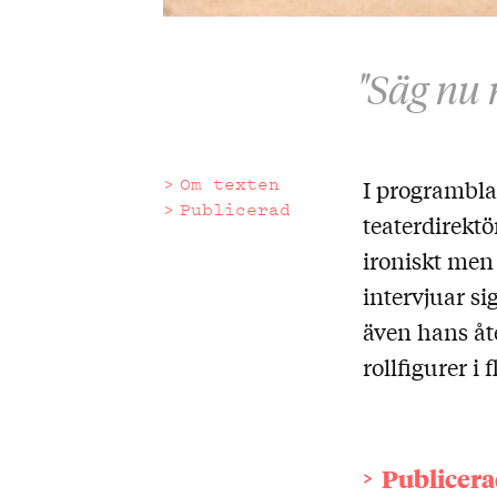
"Säg nu 
Om texten
I programblad
Om
Publicerad
teaterdirektö
texten
ironiskt men
intervjuar si
även hans åt
rollfigurer i
Publicera