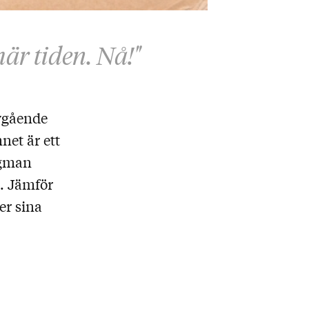
här tiden. Nå!"
vgående
net är ett
rgman
. Jämför
er sina