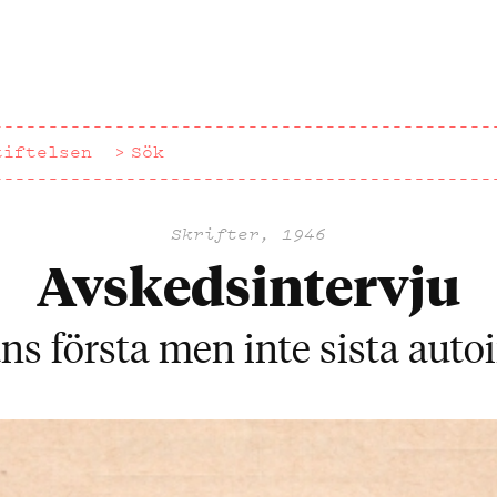
tiftelsen
Sök
Skrifter, 1946
Avskedsintervju
s första men inte sista autoi