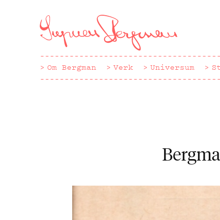
Hoppa
till
huvudinnehåll
Om Bergman
Verk
Universum
S
Bergman