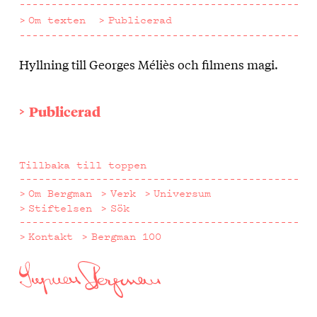
Om texten
Publicerad
Hyllning till Georges Méliès och filmens magi.
Om
texten
Publicerad
Tillbaka till toppen
Om Bergman
Verk
Universum
Stiftelsen
Sök
Kontakt
Bergman 100