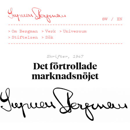
Hoppa
till
huvudinnehåll
SV
EN
Om Bergman
Verk
Universum
Stiftelsen
Sök
Skrifter, 1947
Det förtrollade
marknadsnöjet