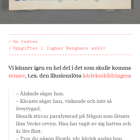
Om texten
Uppgifter i Ingmar Bergmans arkiv
Vi känner igen en hel del i det som skulle komma
Om
senare
, t.ex. den illusionslösa
kärleksskildringen
:
texten
– Älskade säger hon.
– Käraste säger han, viskande och inte så
övertygad.
Henrik stirrar paralyserad på Någon som låtsats
läsa Vecko-revyn. Han har tagit av sig hatten och
är lite flint.
– Tror du någon förstår vår kärlek andas hon.