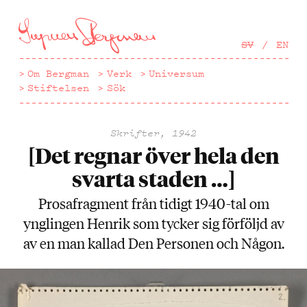
Hoppa
till
huvudinnehåll
SV
EN
Om Bergman
Verk
Universum
Stiftelsen
Sök
Skrifter, 1942
[Det regnar över hela den
svarta staden …]
Prosafragment från tidigt 1940-tal om
ynglingen Henrik som tycker sig förföljd av
av en man kallad Den Personen och Någon.