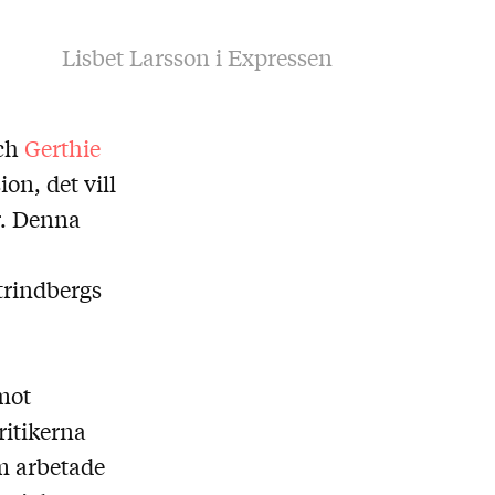
Lisbet Larsson i Expressen
och
Gerthie
on, det vill
r. Denna
Strindbergs
mot
ritikerna
om arbetade