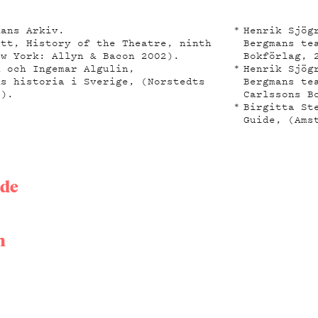
mans Arkiv.
Henrik Sjög
ett, History of the Theatre, ninth
Bergmans te
ew York: Allyn & Bacon 2002).
Bokförlag, 
n och Ingemar Algulin,
Henrik Sjög
ns historia i Sverige, (Norstedts
Bergmans te
7).
Carlssons B
Birgitta St
Guide, (Ams
de
n