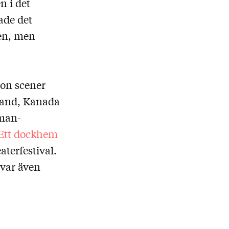
n i det
ade det
en, men
ton scener
sland, Kanada
gman-
Ett dockhem
aterfestival.
 var även