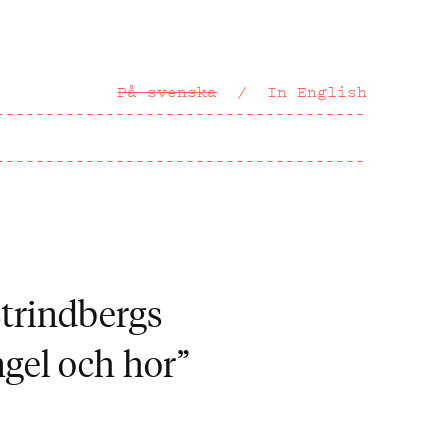
På svenska
In English
Strindbergs
ngel och hor”