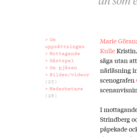
än som et
Om
Marie Göran
Om
uppsättningen
Kulle
Kristin.
Mottagande
uppsätt
säga utan at
Gästspel
Om pjäsen
närläsning i
Bilder/videor
scenografen
(23)
Medarbetare
scenanvisnin
(28)
I mottagande
Strindberg oc
påpekade ock