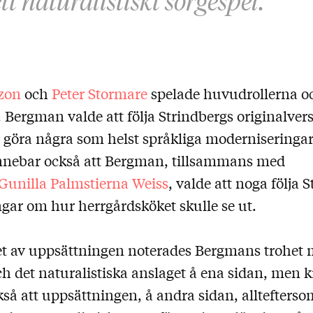
t naturalistiskt sorgespel."
zon
och
Peter Stormare
spelade huvudrollerna 
 Bergman valde att följa Strindbergs originalversi
ningen
t göra några som helst språkliga moderniseringa
nnebar också att Bergman, tillsammans med
Gunilla Palmstierna Weiss
, valde att noga följa 
gar om hur herrgårdsköket skulle se ut.
t av uppsättningen noterades Bergmans trohet 
h det naturalistiska anslaget å ena sidan, men k
så att uppsättningen, å andra sidan, alltefters