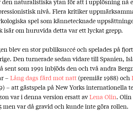
 den naturalistiska ytan för att i upplösning nå e
ressionistisk nivå. Flera kritiker uppmärksamm
ykologiska spel som kännetecknade uppsättning
k isär om huruvida detta var ett lyckat grepp.
en blev en stor publiksuccé och spelades på fjor
rige. Den turnerade sedan vidare till Spanien, I
 Så sent som 1991 inbjöds den och två andra Ber
ar –
Lång dags färd mot natt
(premiär 1988) och
) – att gästspela på New Yorks internationella te
on var i denna version ersatt av
Lena Olin
. Olin
5 men var då gravid och kunde inte göra rollen.