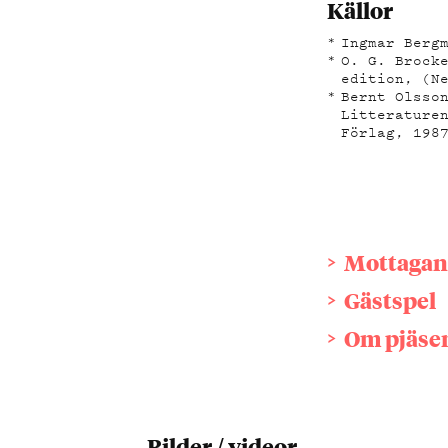
Källor
Ingmar Berg
O. G. Brock
edition, (N
Bernt Olsso
Litterature
Förlag, 198
Mottagan
Gästspel
Om pjäse
Bilder / videor