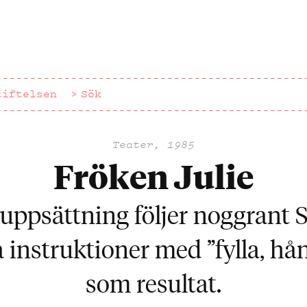
tiftelsen
Sök
Teater, 1985
Fröken Julie
ppsättning följer noggrant 
 instruktioner med ”fylla, hå
som resultat.