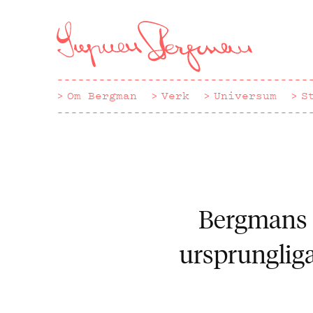
Hoppa
till
huvudinnehåll
Om Bergman
Verk
Universum
S
Bergmans u
ursprungliga