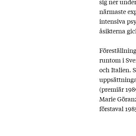
sig ner under
närmaste exp
intensiva ps
åsikterna gic
Föreställning
runtom i Sve
och Italien.
uppsättning
(premiär 1989
Marie Göranz
förstaval 198