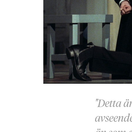
"Detta är
avseende