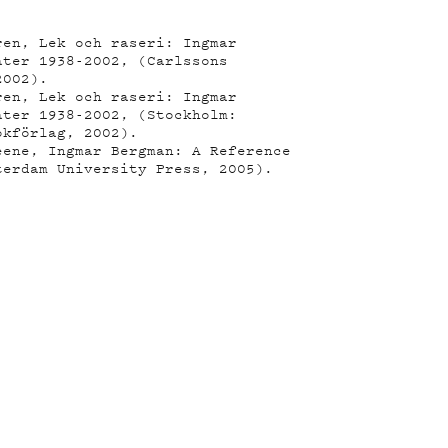
ren, Lek och raseri: Ingmar
ater 1938-2002, (Carlssons
2002).
ren, Lek och raseri: Ingmar
ater 1938-2002, (Stockholm:
okförlag, 2002).
eene, Ingmar Bergman: A Reference
terdam University Press, 2005).