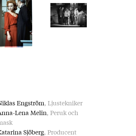
Niklas Engström
, Ljustekniker
Anna-Lena Melin
, Peruk och
mask
Katarina Sjöberg
, Producent