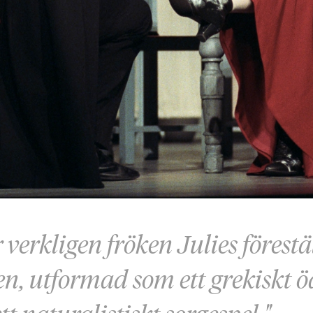
 verkligen fröken Julies förestä
n, utformad som ett grekiskt 