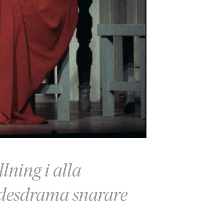
llning i alla
ödesdrama snarare