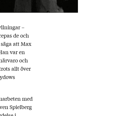
llningar –
repas de och
t säga att Max
 Han var en
 närvaro och
rots allt över
 Sydows
amarbeten med
even Spielberg
delse i