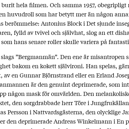
urit hela filmen. Och samma 1957, obegripligt
n huvudroll som har betytt mer än någon anna
 berömmelse: Antonius Block i Det sjunde inseg
ren, fylld av tvivel och självhat, slog an ett dis
om hans senare roller skulle variera på fantasti
å slags ”Bergmanmän”. Den ene är misantropen 
lighet bakom en kokett självironi. Han spelas, gä
t, av en Gunnar Björnstrand eller en Erland Jos
anmannen är den genuint deprimerade, som int
upp någon mask för omvärlden. Den melankolisk
iktet, den sorgdrabbade herr Töre i Jungfrukällan
nas Persson i Nattvardsgästerna, den olycklige J
er den deprimerade Andreas Winkelmann i En p