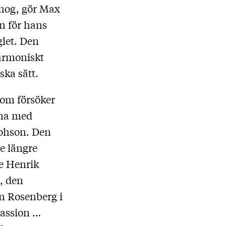
 nog, gör Max
n för hans
let. Den
harmoniskt
ska sätt.
som försöker
rna med
ephson. Den
e längre
e Henrik
, den
an Rosenberg i
assion …