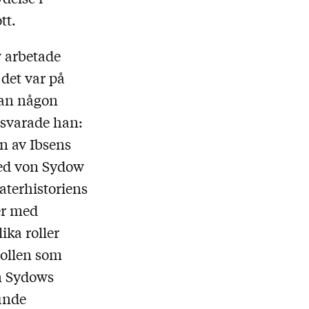
tt.
w arbetade
 det var på
man någon
 svarade han:
n av Ibsens
med von Sydow
eaterhistoriens
er med
ika roller
rollen som
n Sydows
kunde