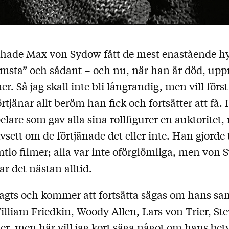
t hade Max von Sydow fått de mest enastående hy
ämsta” och sådant – och nu, när han är död, upp
r. Så jag skall inte bli långrandig, men vill förs
tjänar allt beröm han fick och fortsätter att få.
lare som gav alla sina rollfigurer en auktoritet,
vsett om de förtjänade det eller inte. Han gjorde t
tio filmer; alla var inte oförglömliga, men von
ar det nästan alltid.
agts och kommer att fortsätta sägas om hans s
illiam Friedkin, Woody Allen, Lars von Trier, St
r, men här vill jag kort säga något om hans bety