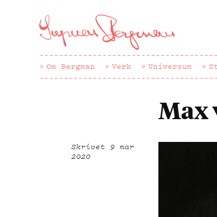
Hoppa
till
huvudinnehåll
Om Bergman
Verk
Universum
S
Max 
Skrivet
9 mar
2020