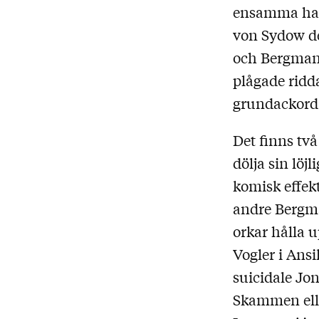
ensamma ha b
von Sydow de
och Bergmans
plågade ridda
grundackord s
Det finns tv
dölja sin löj
komisk effek
andre Bergm
orkar hålla 
Vogler i Ans
suicidale Jo
Skammen ell