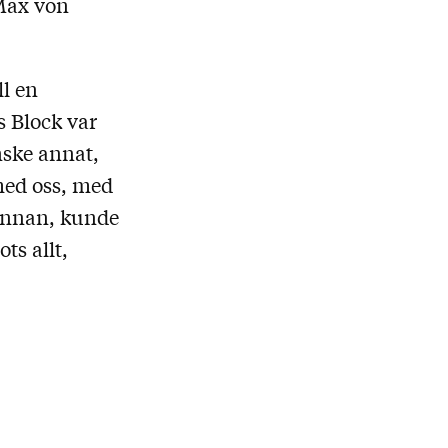
 Max von
ll en
s Block var
nske annat,
med oss, med
 annan, kunde
ts allt,