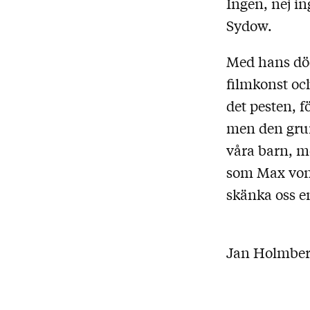
Ingen, nej i
Sydow.
Med hans död 
filmkonst och
det pesten, 
men den grun
våra barn, m
som Max von 
skänka oss e
Jan Holmberg