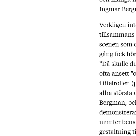
Ingmar Bergm
Verkligen in
tillsammans 
scenen som d
gång fick hö
”Då skulle d
ofta ansett 
i titelrollen
allra störst
Bergman, och
demonstrerar
munter bensi
gestaltning t