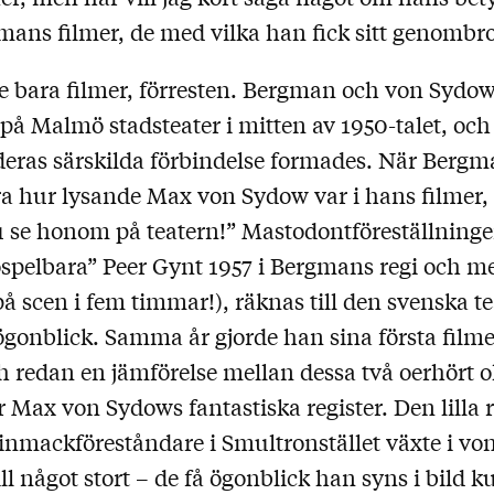
ans filmer, de med vilka han fick sitt genombro
te bara filmer, förresten. Bergman och von Sydo
på Malmö stadsteater i mitten av 1950-talet, och
eras särskilda förbindelse formades. När Berg
ra hur lysande Max von Sydow var i hans filmer,
u se honom på teatern!” Mastodontföreställninge
”ospelbara” Peer Gynt 1957 i Bergmans regi och 
 (på scen i fem timmar!), räknas till den svenska t
a ögonblick. Samma år gjorde han sina första film
 redan en jämförelse mellan dessa två oerhört ol
 Max von Sydows fantastiska register. Den lilla 
nmackföreståndare i Smultronstället växte i vo
ill något stort – de få ögonblick han syns i bild 