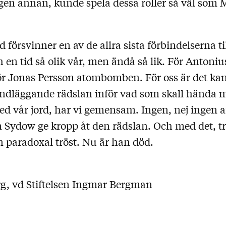
ngen annan, kunde spela dessa roller så väl som
försvinner en av de allra sista förbindelserna ti
 en tid så olik vår, men ändå så lik. För Antoniu
för Jonas Persson atombomben. För oss är det ka
dläggande rädslan inför vad som skall hända 
ed vår jord, har vi gemensam. Ingen, nej ingen
Sydow ge kropp åt den rädslan. Och med det, tro
n paradoxal tröst. Nu är han död.
, vd Stiftelsen Ingmar Bergman