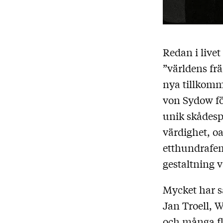
Redan i live
”världens fr
nya tillkomme
von Sydow för
unik skådespe
värdighet, oa
etthundrafem
gestaltning v
Mycket har s
Jan Troell, W
och många fle