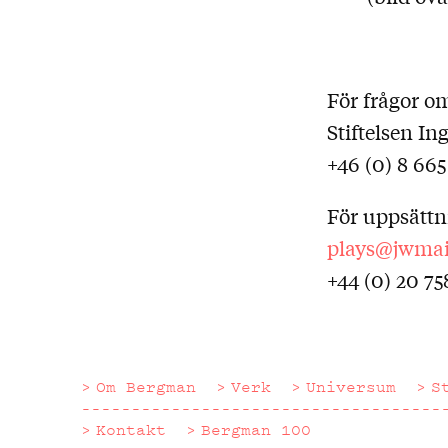
För frågor om
Stiftelsen I
+46 (0) 8 665
För uppsättn
plays@jwmai
+44 (0) 20 75
Om Bergman
Verk
Universum
S
Kontakt
Bergman 100