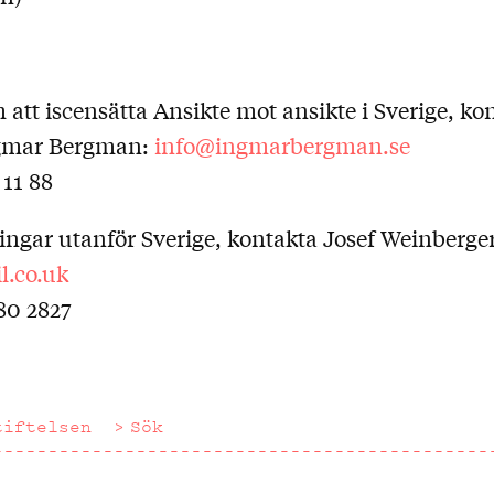
 att iscensätta Ansikte mot ansikte i Sverige, ko
ngmar Bergman:
info@ingmarbergman.se
 11 88
ingar utanför Sverige, kontakta Josef Weinberger
l.co.uk
80 2827
tiftelsen
Sök