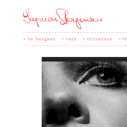
Hoppa
till
huvudinnehåll
Om Bergman
Verk
Universum
S