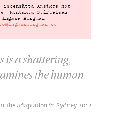
t iscensätta
Ansikte mot
te
, kontakta Stiftelsen
Ingmar Bergman:
fo@ingmarbergman.se
 is a shattering,
examines the human
t the adaptation in Sydney 2012
t