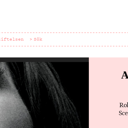
tiftelsen
Sök
A
Rol
Sce