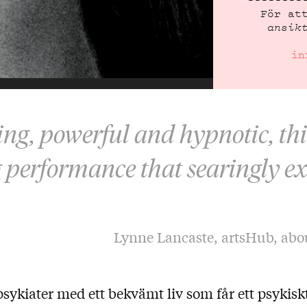
För at
ansik
in
ing, powerful and hypnotic, this
 performance that searingly 
Lynne Lancaste, artsHub, abou
sykiater med ett bekvämt liv som får ett psykisk