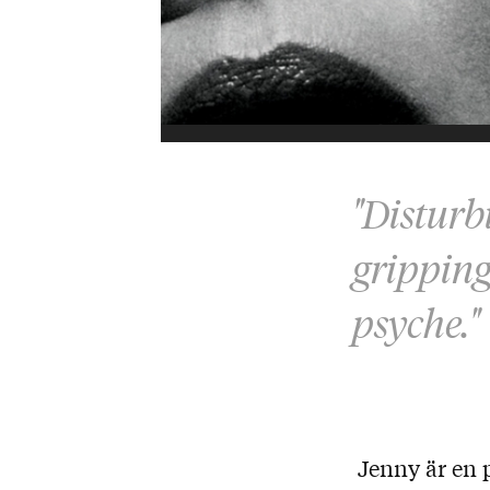
"Disturb
gripping
psyche."
Jenny är en p