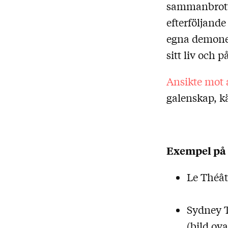
sammanbrott.
efterföljand
egna demoner.
sitt liv och 
Ansikte mot 
galenskap, kä
Exempel på
Le Théât
Sydney T
(bild ov