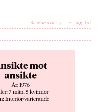
På svenska
In English
nsikte mot
ansikte
År: 1976
ler: 7 män, 5 kvinnor
n: Interiör/varierande