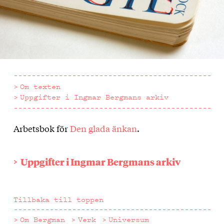
Om texten
Uppgifter i Ingmar Bergmans arkiv
Arbetsbok för
Den glada änkan
.
Om
texten
Uppgifter i Ingmar Bergmans arkiv
Tillbaka till toppen
Om Bergman
Verk
Universum