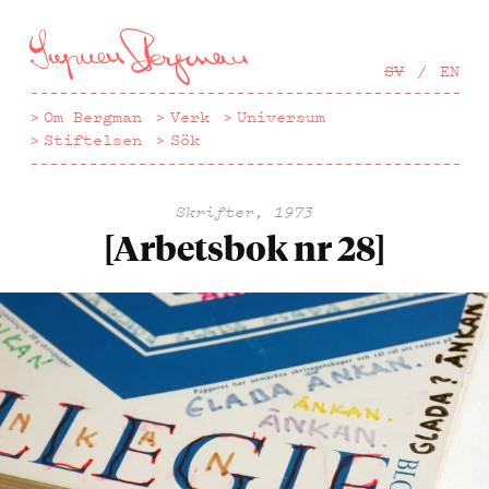
Hoppa
till
huvudinnehåll
SV
EN
Om Bergman
Verk
Universum
Stiftelsen
Sök
Skrifter, 1973
[Arbetsbok nr 28]