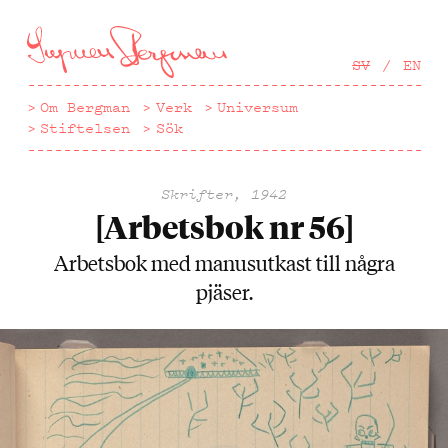
Hoppa
till
huvudinnehåll
SV
EN
Om Bergman
Verk
Universum
Stiftelsen
Sök
Skrifter, 1942
[Arbetsbok nr 56]
Arbetsbok med manusutkast till några
pjäser.