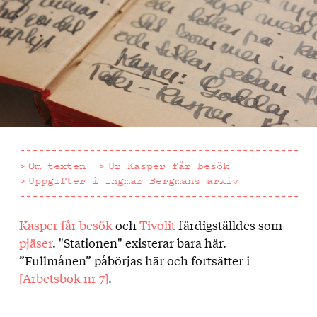
Om texten
Ur Kasper får besök
Uppgifter i Ingmar Bergmans arkiv
Kasper får besök
och
Tivolit
färdigställdes som
Om
pjäser
. "Stationen" existerar bara här.
texten
”Fullmånen” påbörjas här och fortsätter i
[Arbetsbok nr 7]
.