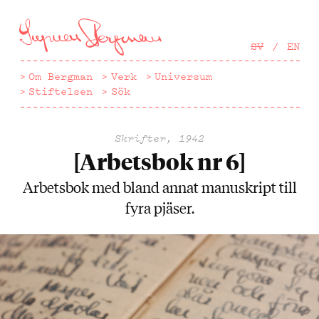
Hoppa
till
huvudinnehåll
SV
EN
Om Bergman
Verk
Universum
Stiftelsen
Sök
Skrifter, 1942
[Arbetsbok nr 6]
Arbetsbok med bland annat manuskript till
fyra pjäser.