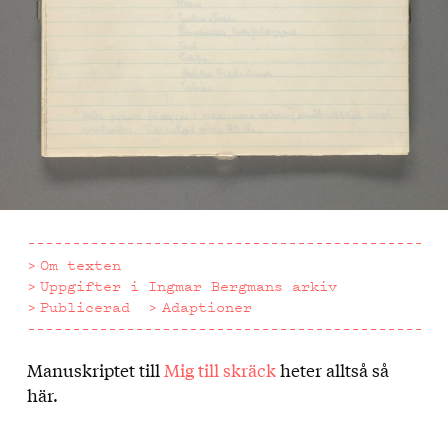
Om texten
Uppgifter i Ingmar Bergmans arkiv
Publicerad
Adaptioner
Manuskriptet till
Mig till skräck
heter alltså så
Om
här.
texten