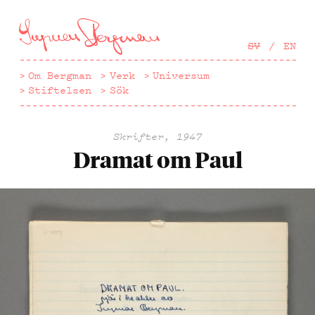
Hoppa
till
huvudinnehåll
SV
EN
Om Bergman
Verk
Universum
Stiftelsen
Sök
Skrifter, 1947
Dramat om Paul