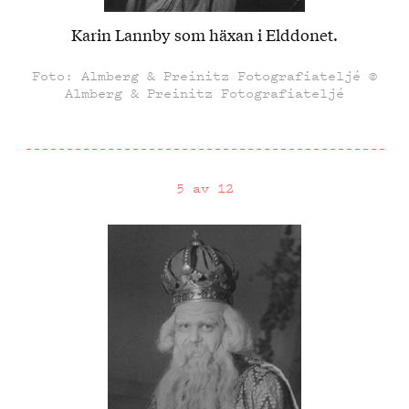
Karin Lannby som häxan i Elddonet.
Foto: Almberg & Preinitz Fotografiateljé ©
Almberg & Preinitz Fotografiateljé
5 av 12