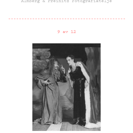
Almberg & Preinitz Fotografiateljé
9 av 12