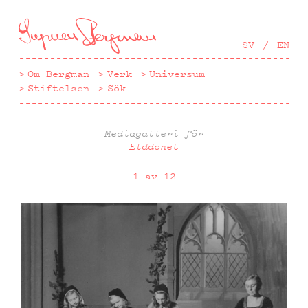
Hoppa
till
huvudinnehåll
SV
EN
Om Bergman
Verk
Universum
Stiftelsen
Sök
Mediagalleri för
Elddonet
1 av 12