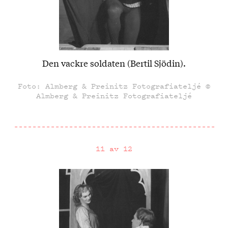
Den vackre soldaten (Bertil Sjödin).
Foto: Almberg & Preinitz Fotografiateljé ©
Almberg & Preinitz Fotografiateljé
11 av 12