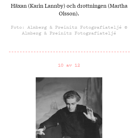
Häxan (Karin Lannby) och drottningen (Martha
Olsson).
Foto: Almberg & Preinitz Fotografiateljé ©
Almberg & Preinitz Fotografiateljé
10 av 12