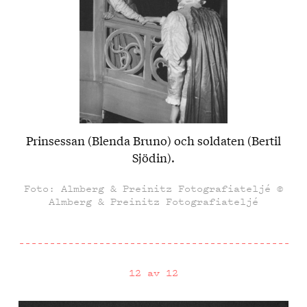
Prinsessan (Blenda Bruno) och soldaten (Bertil
Sjödin).
Foto: Almberg & Preinitz Fotografiateljé ©
Almberg & Preinitz Fotografiateljé
12 av 12