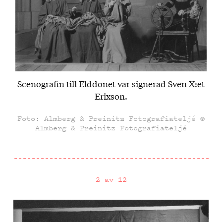
Scenografin till Elddonet var signerad Sven X:et
Erixson.
Foto: Almberg & Preinitz Fotografiateljé ©
Almberg & Preinitz Fotografiateljé
2 av 12