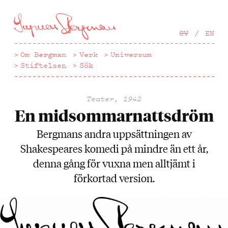
Hoppa
till
huvudinnehåll
SV
EN
Om Bergman
Verk
Universum
Stiftelsen
Sök
Teater, 1942
En midsommarnattsdröm
Bergmans andra uppsättningen av
Shakespeares komedi på mindre än ett år,
denna gång för vuxna men alltjämt i
förkortad version.