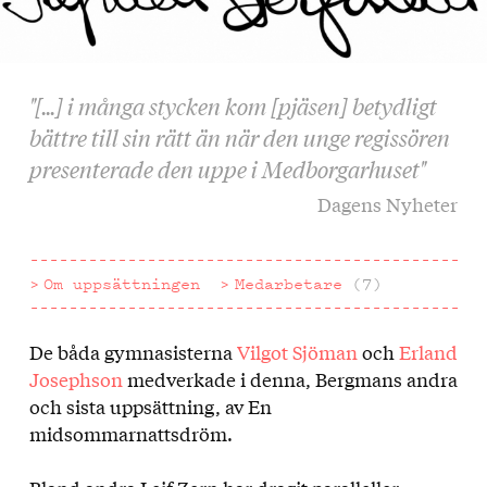
"[...] i många stycken kom [pjäsen] betydligt
bättre till sin rätt än när den unge regissören
presenterade den uppe i Medborgarhuset"
Dagens Nyheter
Om uppsättningen
Medarbetare
(7)
De båda gymnasisterna
Vilgot Sjöman
och
Erland
Om
Josephson
medverkade i denna, Bergmans andra
uppsättningen
och sista uppsättning, av En
midsommarnattsdröm.