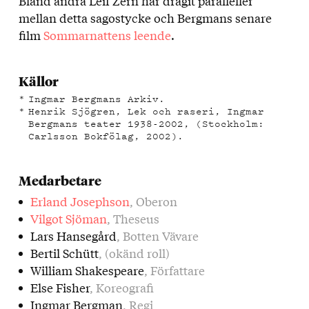
Bland andra Leif Zern har dragit paralleller
mellan detta sagostycke och Bergmans senare
film
Sommarnattens leende
.
Källor
Ingmar Bergmans Arkiv.
Henrik Sjögren, Lek och raseri, Ingmar
Bergmans teater 1938-2002, (Stockholm:
Carlsson Bokfölag, 2002).
Medarbetare
Erland Josephson
, Oberon
Vilgot Sjöman
, Theseus
Lars Hansegård
, Botten Vävare
Bertil Schütt
, (okänd roll)
William Shakespeare
, Författare
Else Fisher
, Koreografi
Ingmar Bergman
, Regi