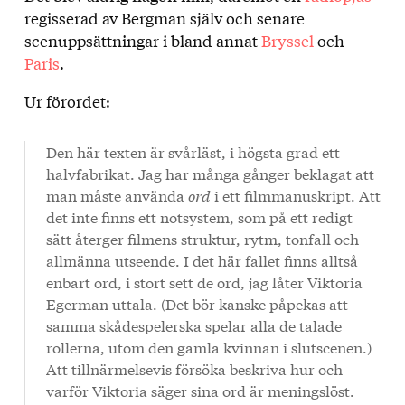
regisserad av Bergman själv och senare
texten
scenuppsättningar i bland annat
Bryssel
och
Paris
.
Ur förordet:
Den här texten är svårläst, i högsta grad ett
halvfabrikat. Jag har många gånger beklagat att
man måste använda
ord
i ett filmmanuskript. Att
det inte finns ett notsystem, som på ett redigt
sätt återger filmens struktur, rytm, tonfall och
allmänna utseende. I det här fallet finns alltså
enbart ord, i stort sett de ord, jag låter Viktoria
Egerman uttala. (Det bör kanske påpekas att
samma skådespelerska spelar alla de talade
rollerna, utom den gamla kvinnan i slutscenen.)
Att tillnärmelsevis försöka beskriva hur och
varför Viktoria säger sina ord är meningslöst.