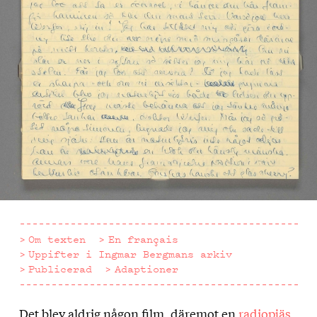
Om texten
En français
Uppifter i Ingmar Bergmans arkiv
Publicerad
Adaptioner
Det blev aldrig någon film, däremot en
radiopjäs
Om