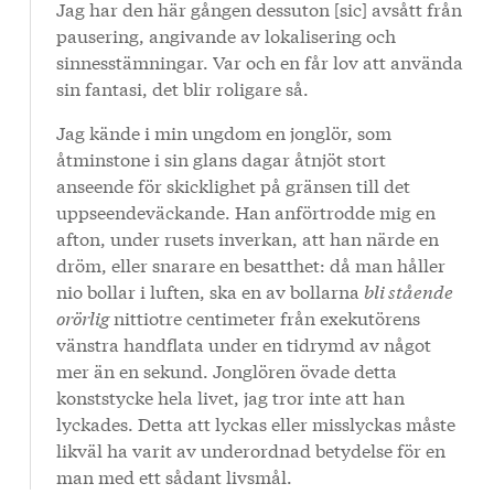
Jag har den här gången dessuton [sic] avsått från
pausering, angivande av lokalisering och
sinnesstämningar. Var och en får lov att använda
sin fantasi, det blir roligare så.
Jag kände i min ungdom en jonglör, som
åtminstone i sin glans dagar åtnjöt stort
anseende för skicklighet på gränsen till det
uppseendeväckande. Han anförtrodde mig en
afton, under rusets inverkan, att han närde en
dröm, eller snarare en besatthet: då man håller
nio bollar i luften, ska en av bollarna
bli stående
orörlig
nittiotre centimeter från exekutörens
vänstra handflata under en tidrymd av något
mer än en sekund. Jonglören övade detta
konststycke hela livet, jag tror inte att han
lyckades. Detta att lyckas eller misslyckas måste
likväl ha varit av underordnad betydelse för en
man med ett sådant livsmål.