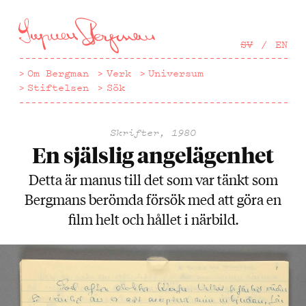
Hoppa
till
huvudinnehåll
SV
EN
Om Bergman
Verk
Universum
Stiftelsen
Sök
Skrifter, 1980
En själslig angelägenhet
Detta är manus till det som var tänkt som
Bergmans berömda försök med att göra en
film helt och hållet i närbild.