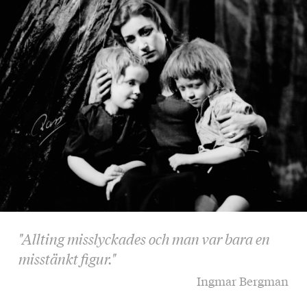
"Allting misslyckades och man var bara en
misstänkt figur."
Ingmar Bergman