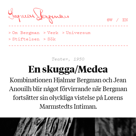
Hoppa
till
huvudinnehåll
SV
EN
Om Bergman
Verk
Universum
Stiftelsen
Sök
Teater, 1950
En skugga/Medea
Kombinationen Hjalmar Bergman och Jean
Anouilh blir något förvirrande när Bergman
fortsätter sin olyckliga vistelse på Lorens
Marmstedts Intiman.