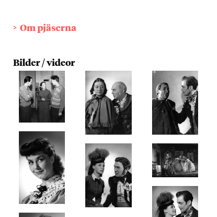
Om pjäserna
Bilder / videor