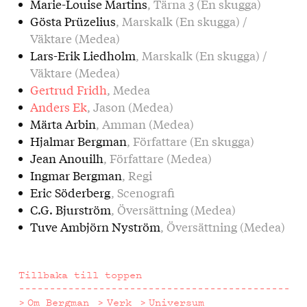
Marie-Louise Martins
, Tärna 3 (En skugga)
Gösta Prüzelius
, Marskalk (En skugga) /
Väktare (Medea)
Lars-Erik Liedholm
, Marskalk (En skugga) /
Väktare (Medea)
Gertrud Fridh
, Medea
Anders Ek
, Jason (Medea)
Märta Arbin
, Amman (Medea)
Hjalmar Bergman
, Författare (En skugga)
Jean Anouilh
, Författare (Medea)
Ingmar Bergman
, Regi
Eric Söderberg
, Scenografi
C.G. Bjurström
, Översättning (Medea)
Tuve Ambjörn Nyström
, Översättning (Medea)
Tillbaka till toppen
Om Bergman
Verk
Universum