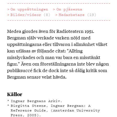
Om uppsättningen
Om pjäserna
Bilder/videor
(8)
Medarbetare
(19)
Medea gjordes även för Radioteatern 1951.
Om
Bergman själv verkade varken nöjd med
uppsättningen
uppsättningarna eller tillvaron i allmänhet vilket
kan utläsas av följande citat: "Allting
misslyckades och man var bara en misstänkt
figur." Även om föreställningarna inte blev någon
publiksuccé fick de dock inte så dålig kritik som
Bergman senare velat hävda.
Källor
Ingmar Bergmans Arkiv.
Birgitta Steene, Ingmar Bergman: A
Reference Guide, (Amsterdam University
Press, 2005).