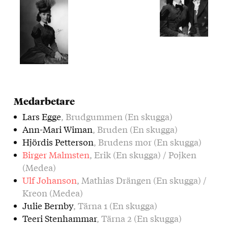
Medarbetare
Lars Egge
, Brudgummen (En skugga)
Ann-Mari Wiman
, Bruden (En skugga)
Hjördis Petterson
, Brudens mor (En skugga)
Birger Malmsten
, Erik (En skugga) / Pojken
(Medea)
Ulf Johanson
, Mathias Drängen (En skugga) /
Kreon (Medea)
Julie Bernby
, Tärna 1 (En skugga)
Teeri Stenhammar
, Tärna 2 (En skugga)