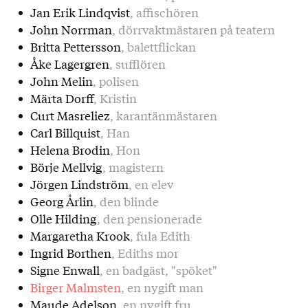
Jan Erik Lindqvist
, affischören
John Norrman
, dörrvaktmästaren på teatern
Britta Pettersson
, balettflickan
Åke Lagergren
, sufflören
John Melin
, polisen
Märta Dorff
, Kristin
Curt Masreliez
, karantänmästaren
Carl Billquist
, Han
Helena Brodin
, Hon
Börje Mellvig
, magistern
Jörgen Lindström
, en elev
Georg Årlin
, den blinde
Olle Hilding
, den pensionerade
Margaretha Krook
, fula Edith
Ingrid Borthen
, Ediths mor
Signe Enwall
, en badgäst, "spöket"
Birger Malmsten
, en nygift man
Maude Adelson
, en nygift fru