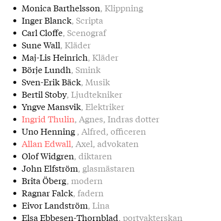
Monica Barthelsson
, Klippning
Inger Blanck
, Scripta
Carl Cloffe
, Scenograf
Sune Wall
, Kläder
Maj-Lis Heinrich
, Kläder
Börje Lundh
, Smink
Sven-Erik Bäck
, Musik
Bertil Stoby
, Ljudtekniker
Yngve Mansvik
, Elektriker
Ingrid Thulin
, Agnes, Indras dotter
Uno Henning
, Alfred, officeren
Allan Edwall
, Axel, advokaten
Olof Widgren
, diktaren
John Elfström
, glasmästaren
Brita Öberg
, modern
Ragnar Falck
, fadern
Eivor Landström
, Lina
Elsa Ebbesen-Thornblad
, portvakterskan