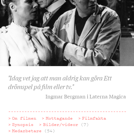
"Idag vet jag att man aldrig kan göra Ett
drömspel på film eller tv."
Ingmar Bergman i Laterna Magica
Om filmen
Mottagande
Filmfakta
Synopsis
Bilder/videor
(7)
Medarbetare
(54)