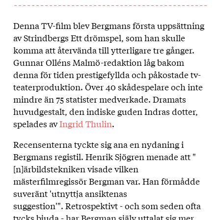
Denna TV-film blev Bergmans första uppsättning
Om
av Strindbergs Ett drömspel, som han skulle
filmen
komma att återvända till ytterligare tre gånger.
Gunnar Olléns Malmö-redaktion låg bakom
denna för tiden prestigefyllda och påkostade tv-
teaterproduktion. Över 40 skådespelare och inte
mindre än 75 statister medverkade. Dramats
huvudgestalt, den indiske guden Indras dotter,
spelades av
Ingrid Thulin
.
Recensenterna tyckte sig ana en nydaning i
Bergmans registil. Henrik Sjögren menade att "
[n]ärbildstekniken visade vilken
mästerfilmregissör Bergman var. Han förmådde
suveränt 'utnyttja ansiktenas
suggestion'". Retrospektivt - och som seden ofta
tycks bjuda - har Bergman själv uttalat sig mer