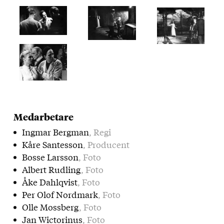
Medarbetare
Ingmar Bergman
, Regi
Kåre Santesson
, Producent
Bosse Larsson
, Foto
Albert Rudling
, Foto
Åke Dahlqvist
, Foto
Per Olof Nordmark
, Foto
Olle Mossberg
, Foto
Jan Wictorinus
, Foto