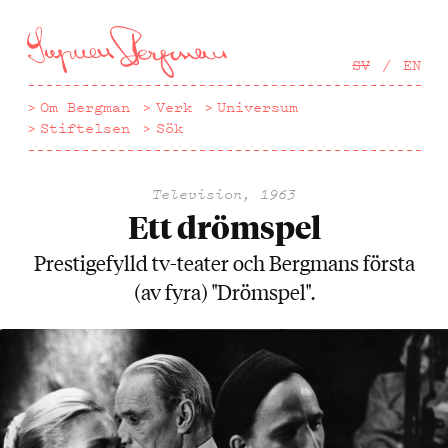
Hoppa
till
huvudinnehåll
SV
EN
Om Bergman
Verk
Universum
Stiftelsen
Sök
Television, 1963
Ett drömspel
Prestigefylld tv-teater och Bergmans första
(av fyra) "Drömspel".