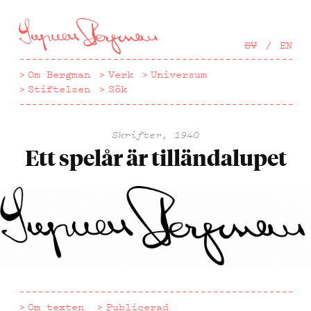
Hoppa
till
huvudinnehåll
SV
EN
Om Bergman
Verk
Universum
Stiftelsen
Sök
Skrifter, 1940
Ett spelår är tilländalupet
Om texten
Publicerad