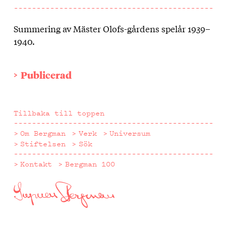
Summering av Mäster Olofs-gårdens spelår 1939–
Om
1940.
texten
Publicerad
Tillbaka till toppen
Om Bergman
Verk
Universum
Stiftelsen
Sök
Kontakt
Bergman 100