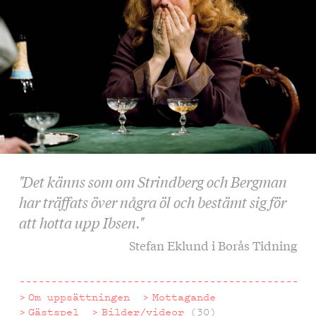
"Det känns som om Strindberg och Bergman
har träffats över några öl och bestämt sig för
att hotta upp Ibsen."
Stefan Eklund i Borås Tidning
Om uppsättningen
Mottagande
Gästspel
Bilder/videor
(30)