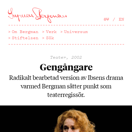
Hoppa
till
huvudinnehåll
SV
EN
Om Bergman
Verk
Universum
Stiftelsen
Sök
Teater, 2002
Gengångare
Radikalt bearbetad version av Ibsens drama
varmed Bergman sätter punkt som
teaterregissör.