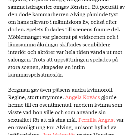
sammetsdraperier omgav fönstret. Ett porträtt av
den döde kammarherren Alving påminde tyst
om hans närvaro i människors liv, också efter
döden. Spelets förlades till scenens främre del.
Möblemanget var placerat på vridscenen och i
långsamma åkningar skiftades scenbilden;
interiör och aktörer var hela tiden vända ut mot
salongen. Trots att uppsättningen spelades på
stora scenen, skapades en intim
kammarspelsatmosfär.
Bergman gav även pjäsens andra kvinnoroll,
Regine, stort utrymme.
Angela Kovács
gjorde
henne till en osentimental, modern kvinna som
visste vad hon ville och som använde sin
sexualitet för att nå sina mål.
Pernilla August
var
en ovanligt ung Fru Alving, unisont hyllad av
kritikerkåren.
Jan Malmsjös
pastor Manders