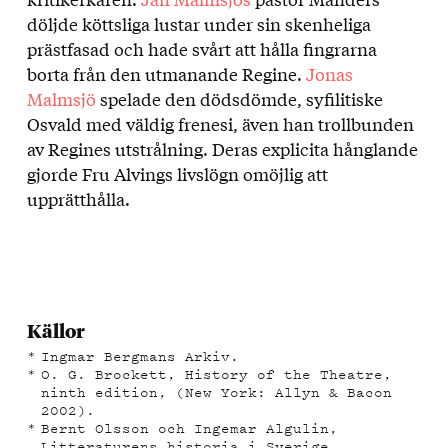
döljde köttsliga lustar under sin skenheliga
prästfasad och hade svårt att hålla fingrarna
borta från den utmanande Regine.
Jonas
Malmsjö
spelade den dödsdömde, syfilitiske
Osvald med väldig frenesi, även han trollbunden
av Regines utstrålning. Deras explicita hånglande
gjorde Fru Alvings livslögn omöjlig att
upprätthålla.
Källor
Ingmar Bergmans Arkiv.
O. G. Brockett, History of the Theatre,
ninth edition, (New York: Allyn & Bacon
2002).
Bernt Olsson och Ingemar Algulin,
Litteraturens historia i Sverige,