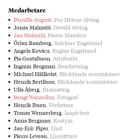
Medarbetare
Pernilla August
, Fru Helene Alving
Jonas Malmsjö
, Osvald Alving
Jan Malmsjö
, Pastor Manders
Örjan Ramberg
, Snickare Engstrand
Angela Kovács
, Regine Engstrand
Pia Gustafsson
, Attributör
Ingmar Bergman
, Bearbetning
Michael Hällkvist
, Biträdande scenmästare
Henrik Bertilson
, Biträdande scenmästare
Ulla Åberg
, Dramaturg
Bengt Wanselius
, Fotograf
Henrik Ibsen
, Författare
Tomas Wennerberg
, Inspicient
Anna Bergman
, Kostym
Jan-Eric Piper
, Ljud
Pierre Leveau
, Ljussättare