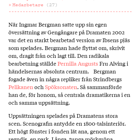
Medarbetare
(27)
När Ingmar Bergman satte upp sin egen
Om
översättning av Gengångare på Dramaten 2002
uppsättningen
var det en starkt bearbetad version av Ibsens pjäs
som spelades. Bergman hade flyttat om, skrivit
om, dragit från och lagt till. Den radikala
bearbetning ställde
Pernilla Augusts
Fru Alving i
händelsernas absoluta centrum. Bergman
fogade även in några repliker från Strindbergs
Pelikanen
och
Spöksonaten
. Så sammanförde
han de, för honom, så centrala dramatikerna i en
och samma uppsättning.
Uppsättningen spelades på Dramatens stora
scen. Scenografin antydde en 1800-talsinteriör.
Ett högt fönster i fonden lät ana, genom ett
regndis, en park. Långa, tunga mörkgröna