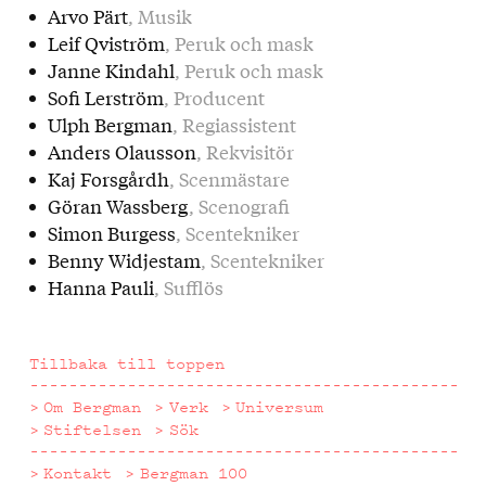
Arvo Pärt
, Musik
Leif Qviström
, Peruk och mask
Janne Kindahl
, Peruk och mask
Sofi Lerström
, Producent
Ulph Bergman
, Regiassistent
Anders Olausson
, Rekvisitör
Kaj Forsgårdh
, Scenmästare
Göran Wassberg
, Scenografi
Simon Burgess
, Scentekniker
Benny Widjestam
, Scentekniker
Hanna Pauli
, Sufflös
Tillbaka till toppen
Om Bergman
Verk
Universum
Stiftelsen
Sök
Kontakt
Bergman 100