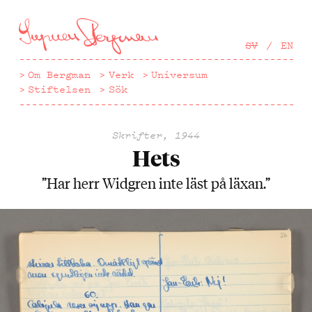
Hoppa
till
huvudinnehåll
SV
EN
Om Bergman
Verk
Universum
Stiftelsen
Sök
Skrifter, 1944
Hets
”Har herr Widgren inte läst på läxan.”