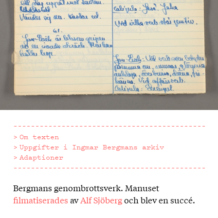
Om texten
Uppgifter i Ingmar Bergmans arkiv
Adaptioner
Bergmans genombrottsverk. Manuset
Om
filmatiserades
av
Alf Sjöberg
och blev en succé.
texten