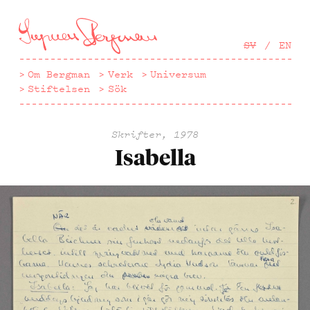
Hoppa
till
huvudinnehåll
SV
EN
Om Bergman
Verk
Universum
Stiftelsen
Sök
Skrifter, 1978
Isabella