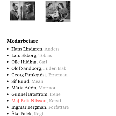
Medarbetare
Hans Lindgren
, Anders
Lars Ekborg
, Tobias
Olle Hilding
, Carl
Olof Sandborg
, Juden Isak
Georg Funkquist
, Erneman
Sif Ruud
, Mean
Märta Arbin
, Mormor
Gunnel Broström
, Irene
Maj-Britt Nilsson
, Kersti
Ingmar Bergman
, Författare
Åke Falck
, Regi