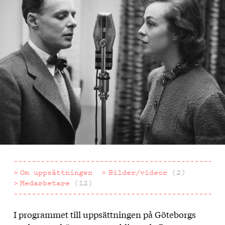
Om uppsättningen
Bilder/videor
(2)
Medarbetare
(12)
I programmet till uppsättningen på Göteborgs
Om