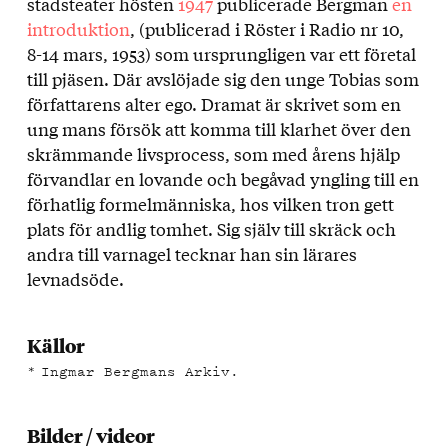
stadsteater hösten
1947
publicerade Bergman
en
uppsättningen
introduktion
, (publicerad i Röster i Radio nr 10,
8-14 mars, 1953) som ursprungligen var ett företal
till pjäsen. Där avslöjade sig den unge Tobias som
författarens alter ego. Dramat är skrivet som en
ung mans försök att komma till klarhet över den
skrämmande livsprocess, som med årens hjälp
förvandlar en lovande och begåvad yngling till en
förhatlig formelmänniska, hos vilken tron gett
plats för andlig tomhet. Sig själv till skräck och
andra till varnagel tecknar han sin lärares
levnadsöde.
Källor
Ingmar Bergmans Arkiv.
Bilder / videor