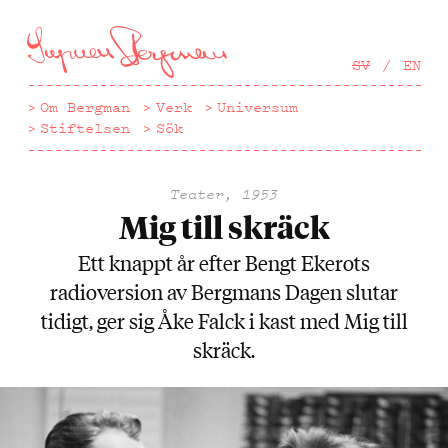
Hoppa
till
huvudinnehåll
SV
EN
Om Bergman
Verk
Universum
Stiftelsen
Sök
Teater, 1953
Mig till skräck
Ett knappt år efter Bengt Ekerots
radioversion av Bergmans Dagen slutar
tidigt, ger sig Åke Falck i kast med Mig till
skräck.