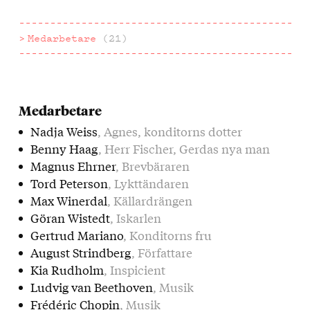
Medarbetare
(21)
Medarbetare
Nadja Weiss
, Agnes, konditorns dotter
Benny Haag
, Herr Fischer, Gerdas nya man
Magnus Ehrner
, Brevbäraren
Tord Peterson
, Lykttändaren
Max Winerdal
, Källardrängen
Göran Wistedt
, Iskarlen
Gertrud Mariano
, Konditorns fru
August Strindberg
, Författare
Kia Rudholm
, Inspicient
Ludvig van Beethoven
, Musik
Frédéric Chopin
, Musik