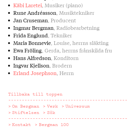
Käbi Laretei
, Musiker (piano)
Rune Andréasson
, Musiktekniker
Jan Cruseman
, Producent
Ingmar Bergman
, Radiobearbetning
Frida Englund
, Tekniker
Maria Bonnevie
, Louise, herrns släkting
Ewa Fröling
, Gerda, herrns frånskilda fru
Hans Alfredson
, Konditorn
Ingvar Kjellson
, Brodern
Erland Josephson
, Herrn
Tillbaka till toppen
Om Bergman
Verk
Universum
Stiftelsen
Sök
Kontakt
Bergman 100