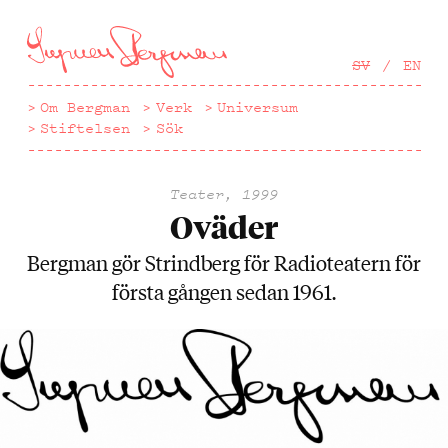
Hoppa
till
huvudinnehåll
SV
EN
Om Bergman
Verk
Universum
Stiftelsen
Sök
Teater, 1999
Oväder
Bergman gör Strindberg för Radioteatern för
första gången sedan 1961.