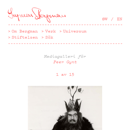
Hoppa
till
huvudinnehåll
SV
EN
Om Bergman
Verk
Universum
Stiftelsen
Sök
Mediagalleri för
Peer Gynt
1 av 15