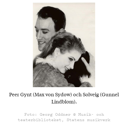
Peer Gynt (Max von Sydow) och Solveig (Gunnel
Lindblom).
Foto: Georg Oddner © Musik- och
teaterbiblioteket, Statens musikverk