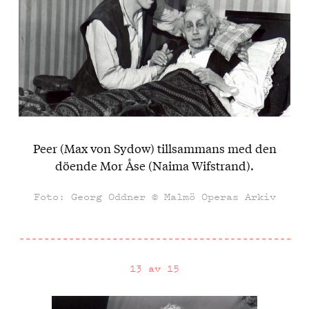
Peer (Max von Sydow) tillsammans med den
döende Mor Åse (Naima Wifstrand).
Foto: Georg Oddner © Malmö Operas Arkiv
13 av 15