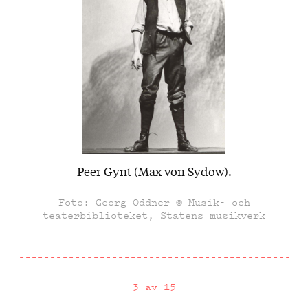
Peer Gynt (Max von Sydow).
Foto: Georg Oddner © Musik- och
teaterbiblioteket, Statens musikverk
3 av 15