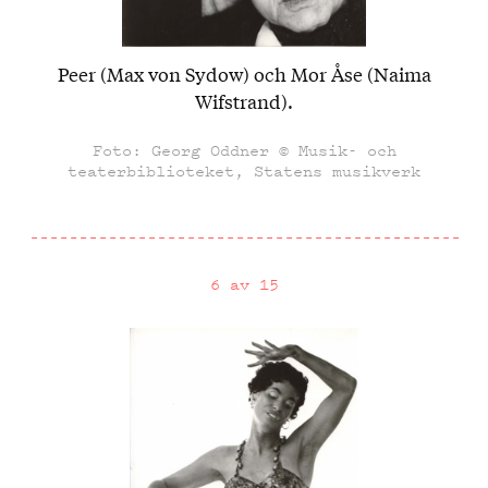
Peer (Max von Sydow) och Mor Åse (Naima
Wifstrand).
Foto: Georg Oddner © Musik- och
teaterbiblioteket, Statens musikverk
6 av 15