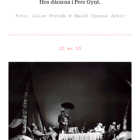
Hos dårarna i Peer Gynt.
Foto: Alice Stridh © Malmö Operas Arkiv
10 av 15