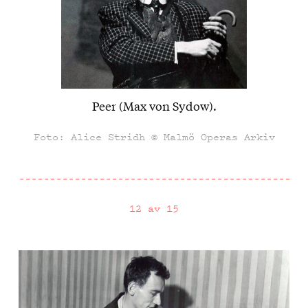
Peer (Max von Sydow).
Foto: Alice Stridh © Malmö Operas Arkiv
12 av 15