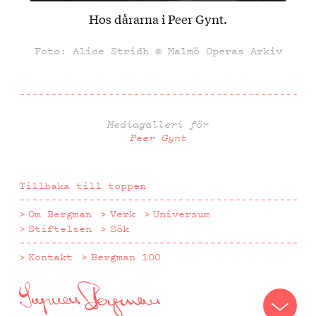
Hos dårarna i Peer Gynt.
Foto: Alice Stridh © Malmö Operas Arkiv
Mediagalleri för
Peer Gynt
Tillbaka till toppen
Om Bergman
Verk
Universum
Stiftelsen
Sök
Kontakt
Bergman 100
Nästa