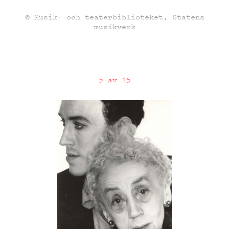
© Musik- och teaterbiblioteket, Statens
musikverk
5 av 15