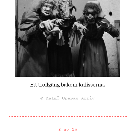
Ett trollgäng bakom kulisserna.
© Malmö Operas Arkiv
8 av 15