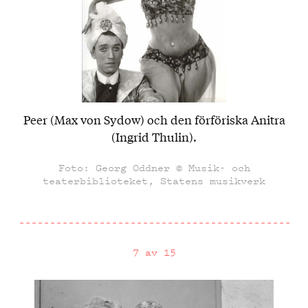
Peer (Max von Sydow) och den förföriska Anitra
(Ingrid Thulin).
Foto: Georg Oddner © Musik- och
teaterbiblioteket, Statens musikverk
7 av 15