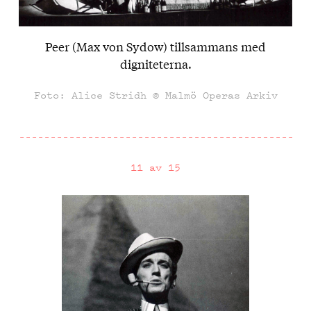
Peer (Max von Sydow) tillsammans med
digniteterna.
Foto: Alice Stridh © Malmö Operas Arkiv
11 av 15