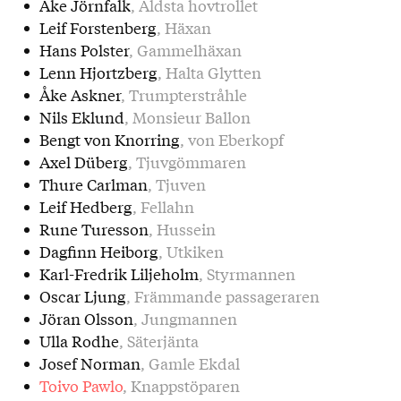
Åke Jörnfalk
, Äldsta hovtrollet
Leif Forstenberg
, Häxan
Hans Polster
, Gammelhäxan
Lenn Hjortzberg
, Halta Glytten
Åke Askner
, Trumpterstråhle
Nils Eklund
, Monsieur Ballon
Bengt von Knorring
, von Eberkopf
Axel Düberg
, Tjuvgömmaren
Thure Carlman
, Tjuven
Leif Hedberg
, Fellahn
Rune Turesson
, Hussein
Dagfinn Heiborg
, Utkiken
Karl-Fredrik Liljeholm
, Styrmannen
Oscar Ljung
, Främmande passageraren
Jöran Olsson
, Jungmannen
Ulla Rodhe
, Säterjänta
Josef Norman
, Gamle Ekdal
Toivo Pawlo
, Knappstöparen