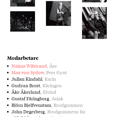
Medarbetare
Naima Wifstrand
, Åse
Max von Sydow
, Peer Gynt
Jullan Kindahl
, Karin
Gudrun Brost
, Käringen
Åke Åkerlund
, Ejvind
Gustaf Färingborg
, Aslak
Björn Bjelfvenstam
, Brudgummen
John Degerberg
, Brudgummens far