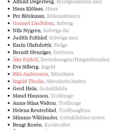
Alfhild Degerberg
, Brudgummens mor
Hans Kjölaas
, Hans
Per Björkman
, Köksmästaren
Gunnel Lindblom
, Solveig
Nils Nygren
, Solveigs far
Judith Frithiof
, Solveigs mor
Karin Olafsdottir
, Helga
Berndt Henziger
, Guttorm
Åke Fridell
, Dovrekungen/Hægstabonden
Eva Stiberg
, Ingrid
Bibi Andersson
, Säterjänta
Ingrid Thulin
, Säterjänta/Anitra
Gerd Hein
, Grönklädda
Maud Hansson
, Trollunge
Anna-Stina Walton
, Trollunge
Helena Reuterblad
, Trolljungfrun
Mimmo Wåhlander
, Grönkläddas syster
Bengt Rosén
, Kocktrollet