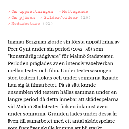
Om uppsättningen
Mottagande
Om pjäsen
Bilder/videor
(15)
Medarbetare
(51)
Ingmar Bergman gjorde sin första uppsättning av
Om
Peer Gynt under sin period (1952–58) som
uppsättningen
"konstnärlig rådgivare" för Malmö Stadsteater.
Perioden präglades av en intensiv växelverkan
mellan teater och film. Under teatersäsongen
stod teatern i fokus och under somrarna ägnade
han sig åt filmarbetet. På så sätt kunde
ensemblen vid teatern hållas samman under en
längre period då detta innebar att skådespelarna
vid Malmö Stadsteater fick en inkomst även
under somrarna. Grunden lades under dessa år
även till samarbetet med ett antal skådespelare
som framöver skulle komma att bli starkt