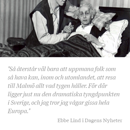
"Så återstår väl bara att uppmana folk som
så hava kan, inom och utomlandet, att resa
till Malmö allt vad tygen håller. För där
ligger just nu den dramatiska tyngdpunkten
i Sverige, och jag tror jag vågar gissa hela
Europa."
Ebbe Lind i Dagens Nyheter