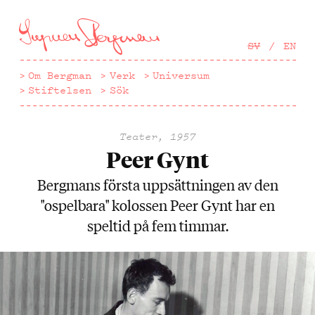
Hoppa
till
huvudinnehåll
SV
EN
Om Bergman
Verk
Universum
Stiftelsen
Sök
Teater, 1957
Peer Gynt
Bergmans första uppsättningen av den
"ospelbara" kolossen Peer Gynt har en
speltid på fem timmar.