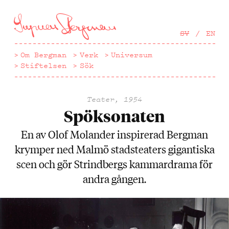
Hoppa
till
huvudinnehåll
SV
EN
Om Bergman
Verk
Universum
Stiftelsen
Sök
Teater, 1954
Spöksonaten
En av Olof Molander inspirerad Bergman
krymper ned Malmö stadsteaters gigantiska
scen och gör Strindbergs kammardrama för
andra gången.