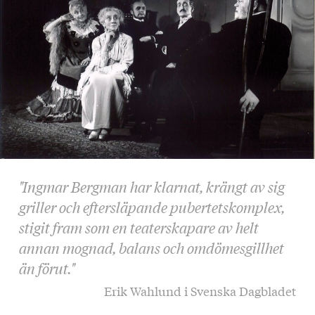
"Ingmar Bergman har klarnat, krängt av sig
griller och eftersläpande pubertetskomplex,
stigit fram som en teaterskapare av helt
annan mognad, balans och omdömesgillhet
än förut."
Erik Wahlund i Svenska Dagbladet