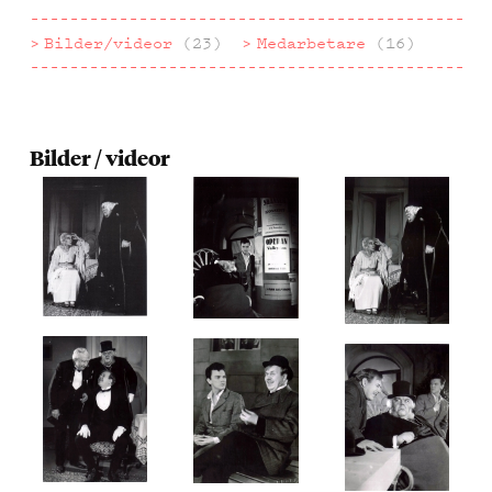
Bilder/videor
(23)
Medarbetare
(16)
Bilder / videor