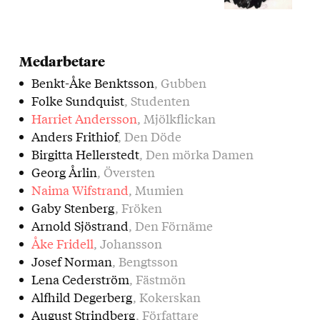
Medarbetare
Benkt-Åke Benktsson
, Gubben
Folke Sundquist
, Studenten
Harriet Andersson
, Mjölkflickan
Anders Frithiof
, Den Döde
Birgitta Hellerstedt
, Den mörka Damen
Georg Årlin
, Översten
Naima Wifstrand
, Mumien
Gaby Stenberg
, Fröken
Arnold Sjöstrand
, Den Förnäme
Åke Fridell
, Johansson
Josef Norman
, Bengtsson
Lena Cederström
, Fästmön
Alfhild Degerberg
, Kokerskan
August Strindberg
, Författare