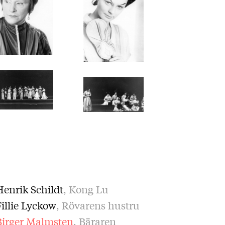
Henrik Schildt
, Kong Lu
Fillie Lyckow
, Rövarens hustru
Birger Malmsten
, Bäraren