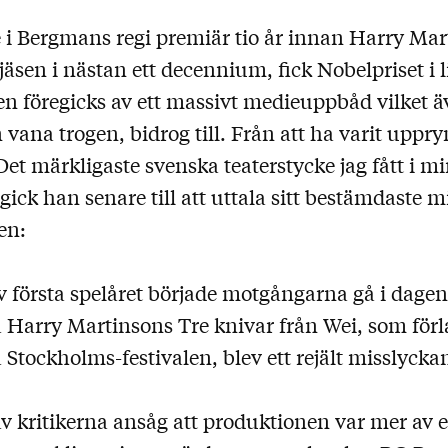
i Bergmans regi premiär tio år innan Harry Ma
äsen i nästan ett decennium, fick Nobelpriset i li
ningen
n föregicks av ett massivt medieuppbåd vilket 
vana trogen, bidrog till. Från att ha varit uppr
Det märkligaste svenska teaterstycke jag fått i m
gick han senare till att uttala sitt bestämdaste 
en:
v första spelåret började motgångarna gå i dagen
 Harry Martinsons Tre knivar från Wei, som förla
 Stockholms-festivalen, blev ett rejält misslyck
v kritikerna ansåg att produktionen var mer av e