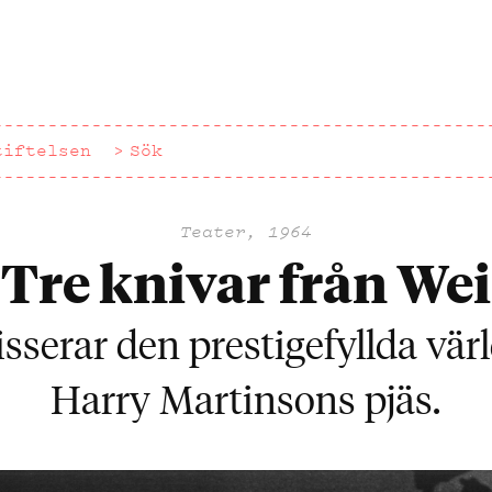
tiftelsen
Sök
Teater, 1964
Tre knivar från Wei
sserar den prestigefyllda vär
Harry Martinsons pjäs.