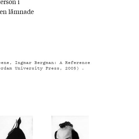
erson i
 men lämnade
eene, Ingmar Bergman: A Reference
erdam University Press, 2005) .