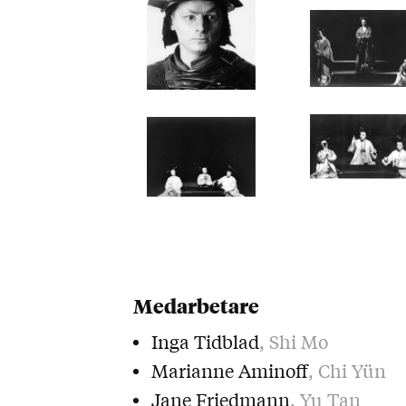
Medarbetare
Inga Tidblad
, Shi Mo
Marianne Aminoff
, Chi Yün
Jane Friedmann
, Yu Tan