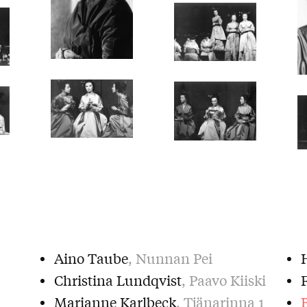
Aino Taube
, Nunnan Pei
Christina Lundqvist
, Paavo Kiiski
Marianne Karlbeck
, Tjänarinna 1