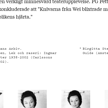
en verkligt minnesvärd teaterupplevelse. PG Pett
konkluderade att "Knivarna från Wei blixtrade
blikens hjärta."
mans Arkiv.
Birgitta St
ren, Lek och raseri: Ingmar
Guide (Amst
ater 1938-2002 (Carlssons
002).