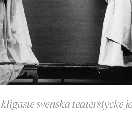
kligaste svenska teaterstycke ja