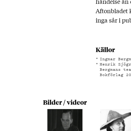
händelse än 
Aftonbladet 
inga sår i pu
Källor
Ingmar Berg
Henrik Sjög
Bergmans te
Bokförlag 2
Bilder / videor