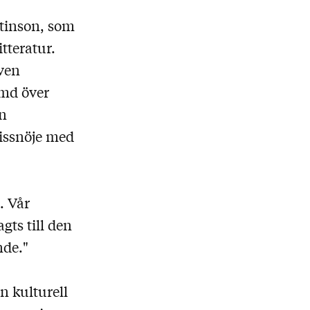
rtinson, som
tteratur.
även
ymd över
in
missnöje med
. Vår
gts till den
ande."
n kulturell