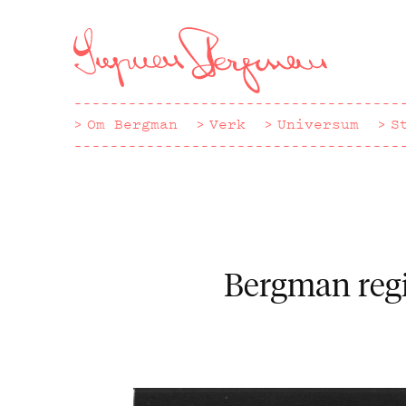
Hoppa
till
huvudinnehåll
Om Bergman
Verk
Universum
S
Bergman regi