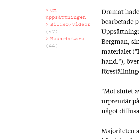
Om
Dramat hade 
Om
uppsättningen
bearbetade pj
Bilder/videor
uppsätt
Uppsättninge
(47)
Medarbetare
Bergman, sin 
(44)
materialet ("
hand."), över
föreställning
"Mot slutet a
urpremiär på
något diffusa
Majoriteten a