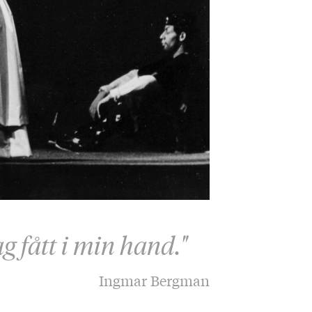
g fått i min hand."
Ingmar Bergman