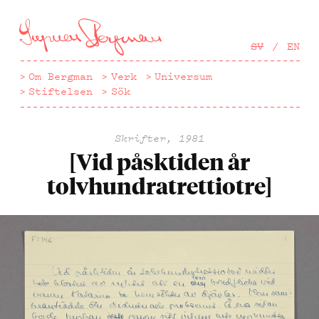
Hoppa
till
huvudinnehåll
SV
EN
Om Bergman
Verk
Universum
Stiftelsen
Sök
Skrifter, 1981
[Vid påsktiden år
tolvhundratrettiotre]