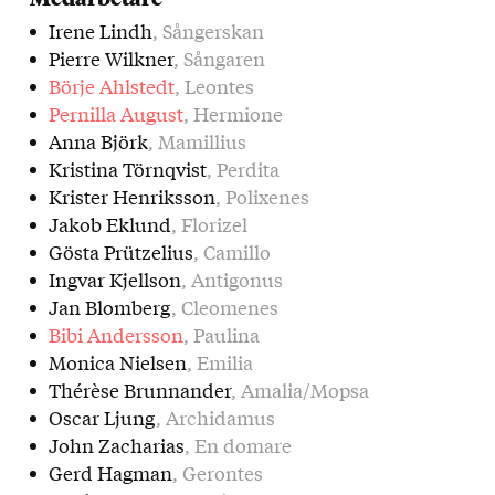
Irene Lindh
, Sångerskan
Pierre Wilkner
, Sångaren
Börje Ahlstedt
, Leontes
Pernilla August
, Hermione
Anna Björk
, Mamillius
Kristina Törnqvist
, Perdita
Krister Henriksson
, Polixenes
Jakob Eklund
, Florizel
Gösta Prützelius
, Camillo
Ingvar Kjellson
, Antigonus
Jan Blomberg
, Cleomenes
Bibi Andersson
, Paulina
Monica Nielsen
, Emilia
Thérèse Brunnander
, Amalia/Mopsa
Oscar Ljung
, Archidamus
John Zacharias
, En domare
Gerd Hagman
, Gerontes