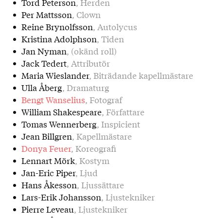
Tord Peterson
, Herden
Per Mattsson
, Clown
Reine Brynolfsson
, Autolycus
Kristina Adolphson
, Tiden
Jan Nyman
, (okänd roll)
Jack Tedert
, Attributör
Maria Wieslander
, Biträdande kapellmästare
Ulla Åberg
, Dramaturg
Bengt Wanselius
, Fotograf
William Shakespeare
, Författare
Tomas Wennerberg
, Inspicient
Jean Billgren
, Kapellmästare
Donya Feuer
, Koreografi
Lennart Mörk
, Kostym
Jan-Eric Piper
, Ljud
Hans Åkesson
, Ljussättare
Lars-Erik Johansson
, Ljustekniker
Pierre Leveau
, Ljustekniker