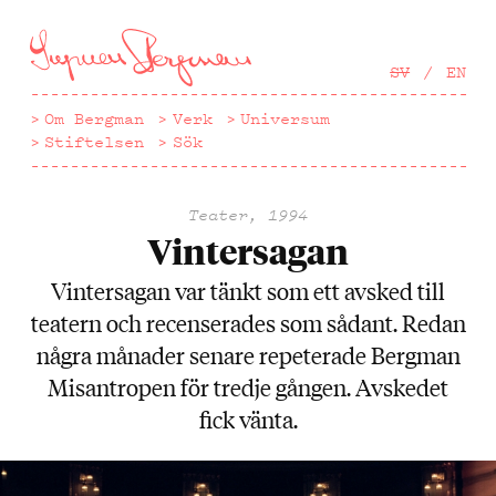
Hoppa
till
huvudinnehåll
SV
EN
Om Bergman
Verk
Universum
Stiftelsen
Sök
Teater, 1994
Vintersagan
Vintersagan var tänkt som ett avsked till
teatern och recenserades som sådant. Redan
några månader senare repeterade Bergman
Misantropen för tredje gången. Avskedet
fick vänta.