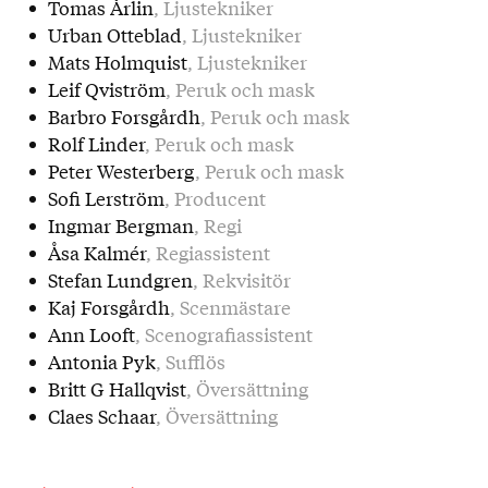
Tomas Årlin
, Ljustekniker
Urban Otteblad
, Ljustekniker
Mats Holmquist
, Ljustekniker
Leif Qviström
, Peruk och mask
Barbro Forsgårdh
, Peruk och mask
Rolf Linder
, Peruk och mask
Peter Westerberg
, Peruk och mask
Sofi Lerström
, Producent
Ingmar Bergman
, Regi
Åsa Kalmér
, Regiassistent
Stefan Lundgren
, Rekvisitör
Kaj Forsgårdh
, Scenmästare
Ann Looft
, Scenografiassistent
Antonia Pyk
, Sufflös
Britt G Hallqvist
, Översättning
Claes Schaar
, Översättning