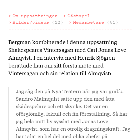
Om uppsättningen
Gästspel
Bilder/videor
(12)
Medarbetare
(51)
Bergman kombinerade i denna uppsättning
Om
Shakespeares Vintersagan med Carl Jonas Love
uppsättningen
Almqvist. I en intervju med Henrik Sjögren
berättade han om sitt första möte med
Vintersagan och sin relation till Almqvist:
Jag såg den på Nya Teatern när jag var grabb.
Sandro Malmquist satte upp den med åtta
skådespelare och ett skynke. Det var en
oförglömlig, lekfull och fin föreställning. Så har
jag hela mitt liv sysslat med Jonas Love
Almqvist, som har en otrolig dragningskraft. Jag
har talat en hel del med olika chefer på