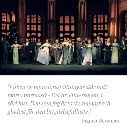
"Vilken av mina föreställningar står mitt
hjärta närmast? - Det är Vintersagan, i
särklass. Den som jag är tacksammast och
gladast för, den betydelsefullaste."
Ingmar Bergman