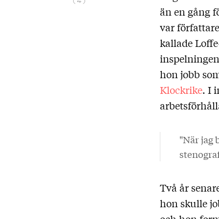
(4)
Faragó
än en gång f
var författar
kallade Loffe
inspelninge
hon jobb som
Klockrike
. I
arbetsförhål
"När jag 
stenogra
Två år senar
hon skulle 
och hon form