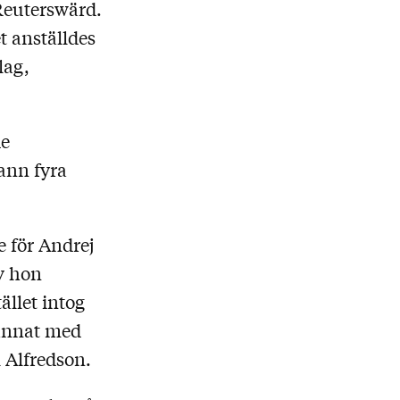
Reuterswärd.
t anställdes
lag,
de
vann fyra
e för Andrej
v hon
ället intog
 annat med
 Alfredson.