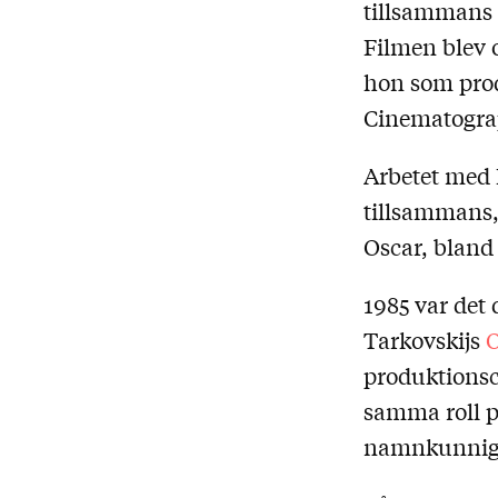
tillsammans 
Filmen blev o
hon som prod
Cinematogra
Arbetet med 
tillsammans, 
Oscar, bland
1985 var det 
Tarkovskijs
O
produktionsc
samma roll p
namnkunniga 