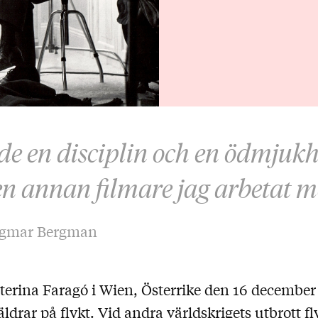
e en disciplin och en ödmjukhet
n annan filmare jag arbetat m
ngmar Bergman
erina Faragó i Wien, Österrike den 16 december
ldrar på flykt. Vid andra världskrigets utbrott f