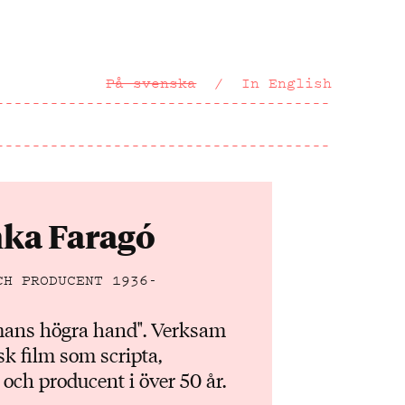
På svenska
In English
nka Faragó
CH PRODUCENT
1936-
mans högra hand". Verksam
k film som scripta,
och producent i över 50 år.