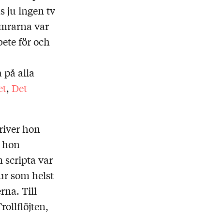
s ju ingen tv
somrarna var
bete för och
 på alla
et
,
Det
river hon
k hon
 scripta var
hur som helst
rna. Till
ollflöjten,