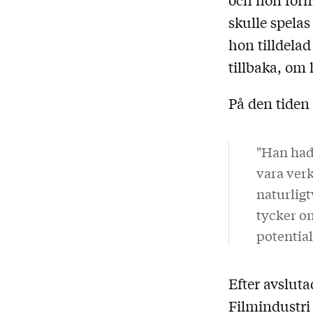
skulle spelas
hon tilldelad
tillbaka, om 
På den tiden 
"Han hade
vara verk
naturligt
tycker o
potential
Efter avslut
Filmindustri 