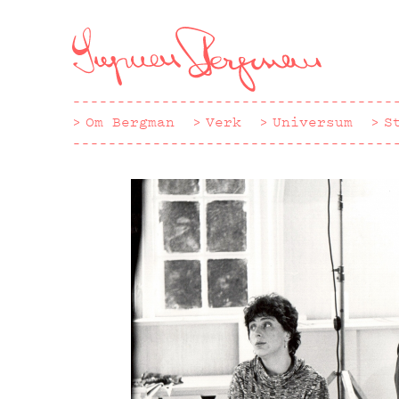
Hoppa
till
huvudinnehåll
Om Bergman
Verk
Universum
S