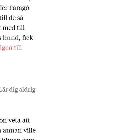
der Faragó
ill de så
 med till
s hund, fick
gen till
Lär dig aldrig
on veta att
 annan ville
h filmen som