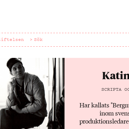
tiftelsen
Sök
Kati
SCRIPTA O
Har kallats "Berg
inom svens
produktionsledare 