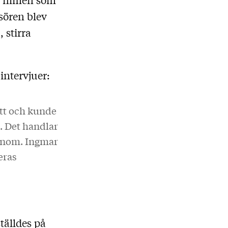
ssören blev
 stirra
intervjuer:
ott och kunde
n. Det handlar
 honom. Ingmar
eras
tälldes på