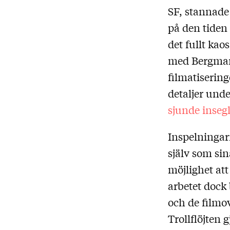
SF, stannade
på den tiden 
det fullt kao
med Bergman 
filmatiserin
detaljer und
sjunde insegl
Inspelninga
själv som sin
möjlighet at
arbetet dock 
och de filmo
Trollflöjten 