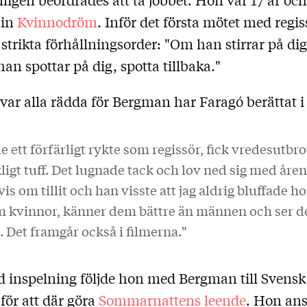
 in
Kvinnodröm
. Inför det första mötet med regi
 strikta förhållningsorder: "Om han stirrar på dig,
han spottar på dig, spotta tillbaka."
var alla rädda för Bergman har Faragó berättat i 
 ett förfärligt rykte som regissör, fick vredesutbr
ligt tuff. Det lugnade tack och lov ned sig med åre
vis om tillit och han visste att jag aldrig bluffade
m kvinnor, känner dem bättre än männen och ser d
. Det framgår också i filmerna."
ad inspelning följde hon med Bergman till Svensk
för att där göra
Sommarnattens leende
. Hon ans