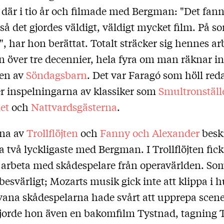
 där i tio år och filmade med Bergman: "Det fann
så det gjordes väldigt, väldigt mycket film. På 
s", har hon berättat. Totalt sträcker sig hennes ar
över tre decennier, hela fyra om man räknar in
gen av
Söndagsbarn
. Det var Faragó som höll reda
er inspelningarna av klassiker som
Smultronställ
et
och
Nattvardsgästerna
.
rna av
Trollflöjten
och
Fanny och Alexander
besk
a två lyckligaste med Bergman. I Trollflöjten fic
t arbeta med skådespelare från operavärlden. Som
besvärligt; Mozarts musik gick inte att klippa i 
vana skådespelarna hade svårt att upprepa scene
gjorde hon även en bakomfilm Tystnad, tagning Tr