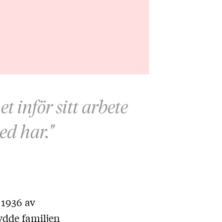
 inför sitt arbete
ed har."
 1936 av
lydde familjen