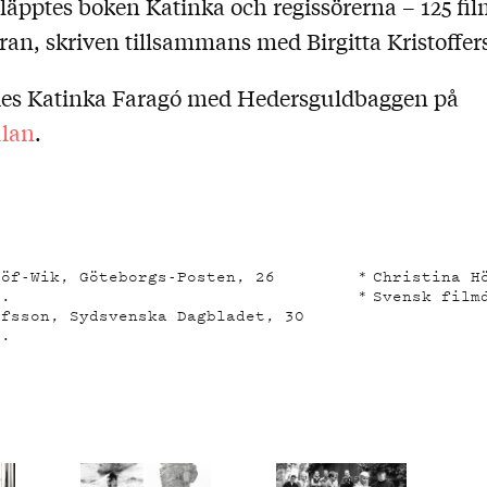
läpptes boken Katinka och regissörerna – 125 fil
n, skriven tillsammans med Birgitta Kristoffer
des Katinka Faragó med Hedersguldbaggen på
lan
.
löf-Wik, Göteborgs-Posten, 26
Christina H
3.
Svensk film
afsson, Sydsvenska Dagbladet, 30
3.