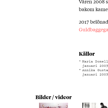
Våren 2008 s
bakom kamera
2017 belöna
Guldbaggega
Källor
Maria Domel
januari 200
Annika Gust
januari 200
Bilder / videor