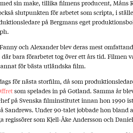
med sin make, tillika filmens producent, Måns 
ckså slutpunkten för arbetet som scripta, i ställe
uktionsledare på Bergmans eget produktionsbo
ph.
Fanny och Alexander blev deras mest omfattan
där bara förarbetet tog över ett års tid. Filmen 
 annat för bästa utländska film.
dags för nästa storfilm, då som produktionsledar
ffret
som spelades in på Gotland. Samma år ble
hef på Svenska filminstitutet innan hon 1990 ist
å Sandrews. Under 90-talet jobbade hon bland
regissörer som Kjell-Åke Andersson och Daniel