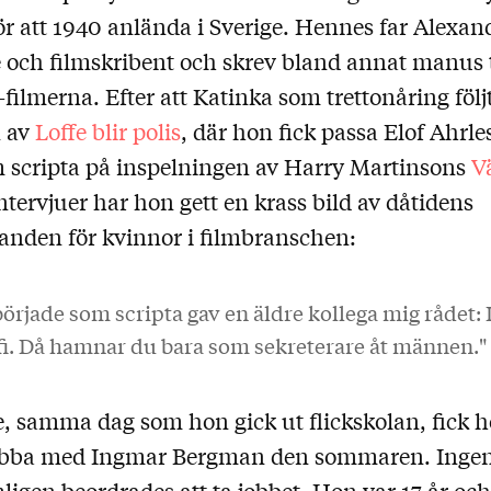
ör att 1940 anlända i Sverige. Hennes far Alexan
e och filmskribent och skrev bland annat manus t
-filmerna. Efter att Katinka som trettonåring följt
n av
Loffe blir polis
, där hon fick passa Elof Ahrle
 scripta på inspelningen av Harry Martinsons
Vä
 intervjuer har hon gett en krass bild av dåtidens
landen för kvinnor i filmbranschen:
började som scripta gav en äldre kollega mig rådet: 
fi. Då hamnar du bara som sekreterare åt männen."
e, samma dag som hon gick ut flickskolan, fick h
jobba med Ingmar Bergman den sommaren. Ingen
ligen beordrades att ta jobbet. Hon var 17 år oc