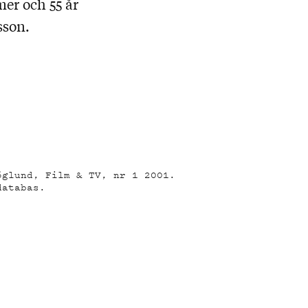
mer och 55 år
sson.
öglund, Film & TV, nr 1 2001.
databas.