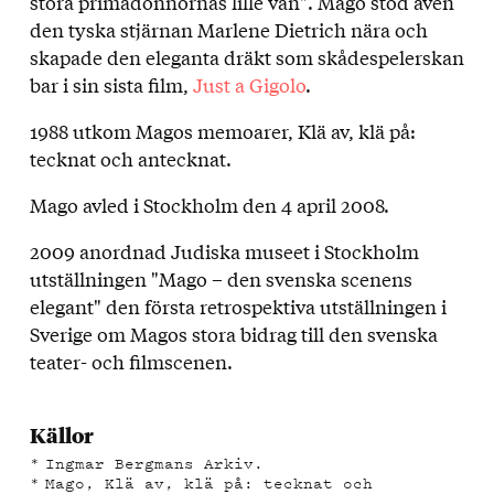
stora primadonnornas lille vän". Mago stod även
den tyska stjärnan Marlene Dietrich nära och
skapade den eleganta dräkt som skådespelerskan
bar i sin sista film,
Just a Gigolo
.
1988 utkom Magos memoarer, Klä av, klä på:
tecknat och antecknat.
Mago avled i Stockholm den 4 april 2008.
2009 anordnad Judiska museet i Stockholm
utställningen "Mago – den svenska scenens
elegant" den första retrospektiva utställningen i
Sverige om Magos stora bidrag till den svenska
teater- och filmscenen.
Källor
Ingmar Bergmans Arkiv.
Mago, Klä av, klä på: tecknat och