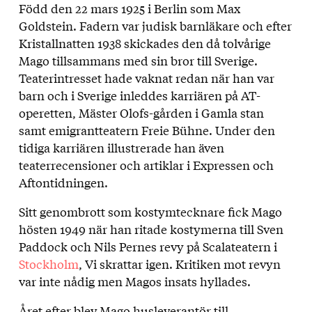
Född den 22 mars 1925 i Berlin som Max
Om
Goldstein. Fadern var judisk barnläkare och efter
Mago
Kristallnatten 1938 skickades den då tolvårige
Mago tillsammans med sin bror till Sverige.
Teaterintresset hade vaknat redan när han var
barn och i Sverige inleddes karriären på AT-
operetten, Mäster Olofs-gården i Gamla stan
samt emigrantteatern Freie Bühne. Under den
tidiga karriären illustrerade han även
teaterrecensioner och artiklar i Expressen och
Aftontidningen.
Sitt genombrott som kostymtecknare fick Mago
hösten 1949 när han ritade kostymerna till Sven
Paddock och Nils Pernes revy på Scalateatern i
Stockholm
, Vi skrattar igen. Kritiken mot revyn
var inte nådig men Magos insats hyllades.
Året efter blev Mago husleverantör till