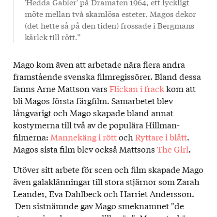
'Hedda Gabler' på Dramaten 1964, ett lyckligt
möte mellan två skamlösa esteter. Magos dekor
(det hette så på den tiden) frossade i Bergmans
kärlek till rött.”
Mago kom även att arbetade nära flera andra
framstående svenska filmregissörer. Bland dessa
fanns Arne Mattson vars
Flickan i frack
kom att
bli Magos första färgfilm. Samarbetet blev
långvarigt och Mago skapade bland annat
kostymerna till två av de populära Hillman-
filmerna:
Mannekäng i rött
och
Ryttare i blått
.
Magos sista film blev också Mattsons
The Girl
.
Utöver sitt arbete för scen och film skapade Mago
även galaklänningar till stora stjärnor som Zarah
Leander, Eva Dahlbeck och Harriet Andersson.
Den sistnämnde gav Mago smeknamnet "de