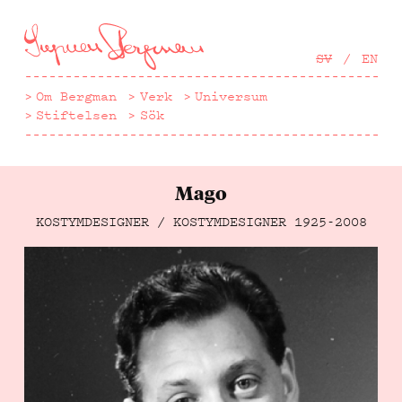
Hoppa
till
huvudinnehåll
SV
EN
Om Bergman
Verk
Universum
Stiftelsen
Sök
Mago
KOSTYMDESIGNER / KOSTYMDESIGNER
1925-2008