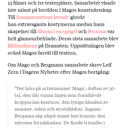
13 filmer och tre teaterpjäser. Samarbetet visade
inte minst på bredden i Magos konstnärsskap.
Till
Sommarnattens leende
gjorde
han extravaganta kostymerna medan hans
skapelser till
Såsom i en spegel
och
Persona
var
helt glamourbefriade. Deras sista samarbete blev
Bildmakarna
på Dramaten. Uppsättningen blev
också Magos farväl till teatern.
Om Mago och Bergmans samarbete skrev Leif
Zern i Dagens Nyheter efter Magos bortgång:
”Det hörs på artistnamnet 'Mago', doften av 50-
tal, den där tunna linjen som framhävde
kropparnas konturer, den lyxiga känslan av
sammet, siden och strutsfjädrar. Ingmar
Bergman såg något annat hos honom: den
extrema formkänslan. De firade triumfer i