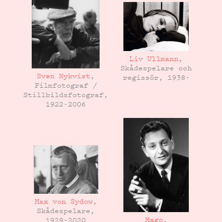
Liv Ullmann
,
Skådespelare och
Sven Nykvist
,
regissör, 1938-
Filmfotograf /
Stillbildsfotograf,
1922-2006
Max von Sydow
,
Skådespelare,
Mago
,
1929-2020