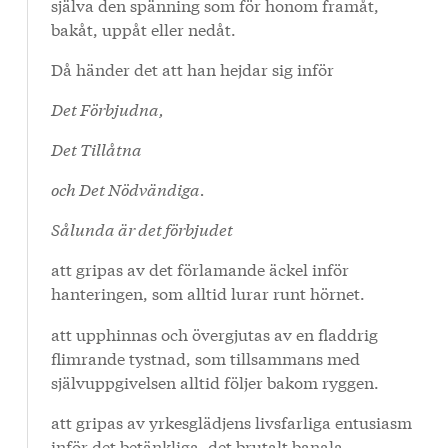
själva den spänning som för honom framåt,
bakåt, uppåt eller nedåt.
Då händer det att han hejdar sig inför
Det Förbjudna,
Det Tillåtna
och Det Nödvändiga.
Sålunda är det förbjudet
att gripas av det förlamande äckel inför
hanteringen, som alltid lurar runt hörnet.
att upphinnas och övergjutas av en fladdrig
flimrande tystnad, som tillsammans med
självuppgivelsen alltid följer bakom ryggen.
att gripas av yrkesglädjens livsfarliga entusiasm
inför det betänkliga, det brutalt banala.