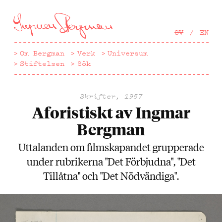
Hoppa
till
huvudinnehåll
SV
EN
Om Bergman
Verk
Universum
Stiftelsen
Sök
Skrifter, 1957
Aforistiskt av Ingmar
Bergman
Uttalanden om filmskapandet grupperade
under rubrikerna "Det Förbjudna", "Det
Tillåtna" och "Det Nödvändiga".