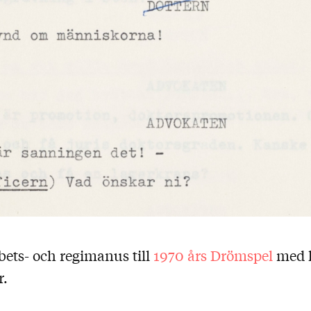
ets- och regimanus till
1970 års Drömspel
med 
.