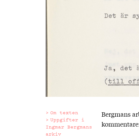
Om texten
Bergmans arb
Om
Uppgifter i
kommentarer
Ingmar Bergmans
texten
arkiv