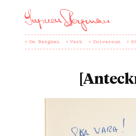
Hoppa
till
huvudinnehåll
Om Bergman
Verk
Universum
S
[Anteck