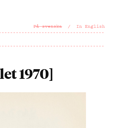
På svenska
In English
et 1970]