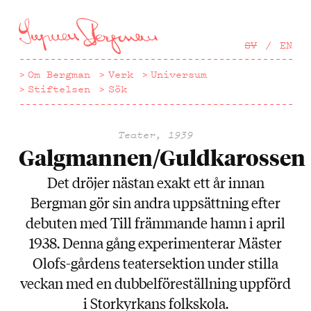
Hoppa
till
huvudinnehåll
SV
EN
Om Bergman
Verk
Universum
Stiftelsen
Sök
Teater, 1939
Galgmannen/Guldkarossen
Det dröjer nästan exakt ett år innan
Bergman gör sin andra uppsättning efter
debuten med Till främmande hamn i april
1938. Denna gång experimenterar Mäster
Olofs-gårdens teatersektion under stilla
veckan med en dubbelföreställning uppförd
i Storkyrkans folkskola.