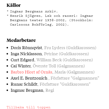
Källor
Ingmar Bergmans Arkiv.
Henrik Sjögren, Lek och raseri: Ingmar
Bergmans teater 1938-2002, (Stockholm:
Carlssons Bokförlag, 2002).
Medarbetare
Doris Rönnqvist
, Fru Lyders (Guldkarossen)
Inga Nicklasson
, Petrine (Guldkarossen)
Curt Edgard
, William Beck (Guldkarossen)
Cai Winter
, Överste Toll (Galgmannen)
Barbro Hiort af Ornäs
, Maria (Galgmannen)
Axel E. Bentzonich
, Författare "Galgmannen"
Runar Schildt
, Författare "Guldkarossen"
Ingmar Bergman
, Regi
Tillbaka till toppen