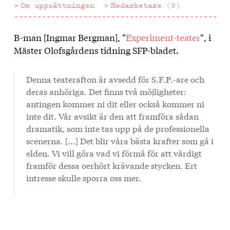
Om uppsättningen
Medarbetare
(8)
B-man [Ingmar Bergman], "
Experiment-teater
", i
Om
Mäster Olofsgårdens tidning SFP-bladet.
uppsättningen
Denna teaterafton är avsedd för S.F.P.-are och
deras anhöriga. Det finns två möjligheter:
antingen kommer ni dit eller också kommer ni
inte dit. Vår avsikt är den att framföra sådan
dramatik, som inte tas upp på de professionella
scenerna. [...] Det blir våra bästa krafter som gå i
elden. Vi vill göra vad vi förmå för att värdigt
framför dessa oerhört krävande stycken. Ert
intresse skulle sporra oss mer.