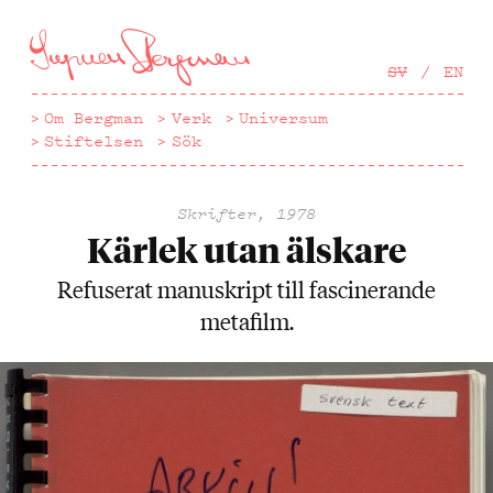
Hoppa
till
huvudinnehåll
SV
EN
Om Bergman
Verk
Universum
Stiftelsen
Sök
Skrifter, 1978
Kärlek utan älskare
Refuserat manuskript till fascinerande
metafilm.