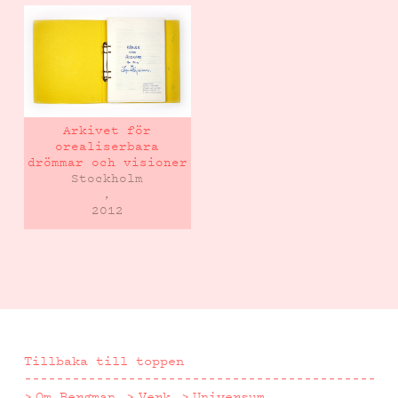
Arkivet för
orealiserbara
drömmar och visioner
Stockholm
,
2012
Tillbaka till toppen
Om Bergman
Verk
Universum