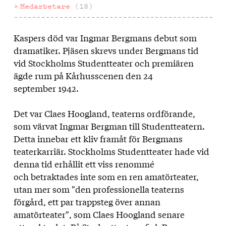
Medarbetare
(18)
Kaspers död var Ingmar Bergmans debut som
Om
dramatiker. Pjäsen skrevs under Bergmans tid
uppsättningen
vid Stockholms Studentteater och premiären
ägde rum på Kårhusscenen den 24
september 1942.
Det var Claes Hoogland, teaterns ordförande,
som värvat Ingmar Bergman till Studentteatern.
Detta innebar ett kliv framåt för Bergmans
teaterkarriär. Stockholms Studentteater hade vid
denna tid erhållit ett viss renommé
och betraktades inte som en ren amatörteater,
utan mer som "den professionella teaterns
förgård, ett par trappsteg över annan
amatörteater", som Claes Hoogland senare