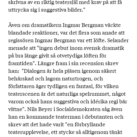
skrivna av en riktig teatersjäl med krav på att få
uttrycka sig i suggestiva bilder."
Även om dramatikern Ingmar Bergman väckte
blandade reaktioner, var det flera som anade att
regissören Ingmar Bergman var ett löfte. Selander
menade att "ingen debut inom svensk dramatik
på bra länge givit så otvetydiga löften för
framtiden". Längre fram i sin recension skrev
han: "Dialogen är hela pjäsen igenom säkert
behärskad och lagom naturtrogen, och
författaren äger tydligen en fantasi, för vilken
teaterscenen är det naturliga spelrummet, något
varom också hans suggestiva och idérika regi bär
vittne". Nils Beyer i Socialdemokraten såg även
han en kommande teaterman i debutanten och
skrev att det hade varit "en förbryllande
teaterupplevelse, ett stycke så alltigenom tänkt