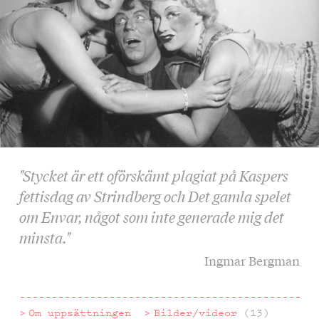
"Stycket är ett oförskämt plagiat på Kaspers
fettisdag av Strindberg och Det gamla spelet
om Envar, något som inte generade mig det
minsta."
Ingmar Bergman
Om uppsättningen
Bilder/videor
(13)