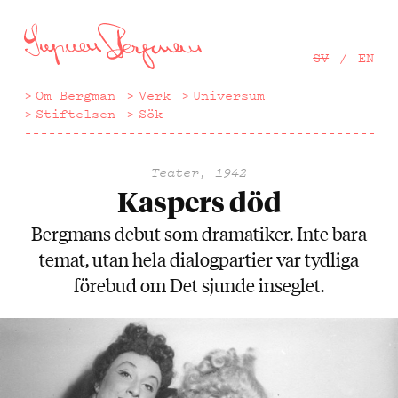
Hoppa
till
huvudinnehåll
SV
EN
Om Bergman
Verk
Universum
Stiftelsen
Sök
Teater, 1942
Kaspers död
Bergmans debut som dramatiker. Inte bara
temat, utan hela dialogpartier var tydliga
förebud om Det sjunde inseglet.