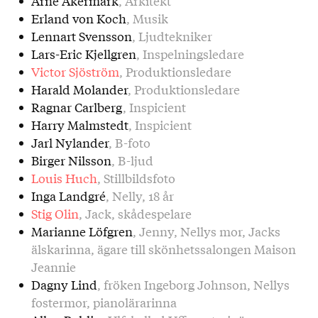
Arne Åkermark
, Arkitekt
Erland von Koch
, Musik
Lennart Svensson
, Ljudtekniker
Lars-Eric Kjellgren
, Inspelningsledare
Victor Sjöström
, Produktionsledare
Harald Molander
, Produktionsledare
Ragnar Carlberg
, Inspicient
Harry Malmstedt
, Inspicient
Jarl Nylander
, B-foto
Birger Nilsson
, B-ljud
Louis Huch
, Stillbildsfoto
Inga Landgré
, Nelly, 18 år
Stig Olin
, Jack, skådespelare
Marianne Löfgren
, Jenny, Nellys mor, Jacks
älskarinna, ägare till skönhetssalongen Maison
Jeannie
Dagny Lind
, fröken Ingeborg Johnson, Nellys
fostermor, pianolärarinna