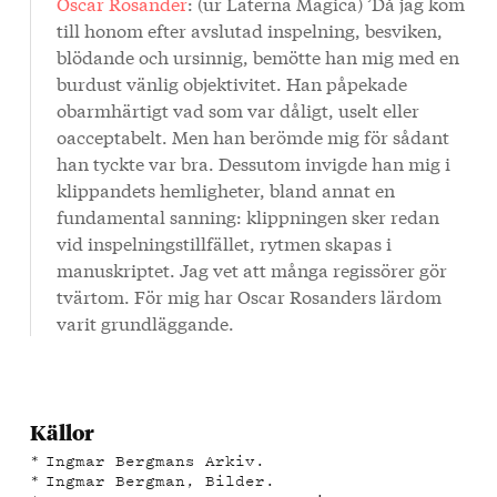
Oscar Rosander
: (ur Laterna Magica) ’Då jag kom
till honom efter avslutad inspelning, besviken,
blödande och ursinnig, bemötte han mig med en
burdust vänlig objektivitet. Han påpekade
obarmhärtigt vad som var dåligt, uselt eller
oacceptabelt. Men han berömde mig för sådant
han tyckte var bra. Dessutom invigde han mig i
klippandets hemligheter, bland annat en
fundamental sanning: klippningen sker redan
vid inspelningstillfället, rytmen skapas i
manuskriptet. Jag vet att många regissörer gör
tvärtom. För mig har Oscar Rosanders lärdom
varit grundläggande.
Källor
Ingmar Bergmans Arkiv.
Ingmar Bergman, Bilder.