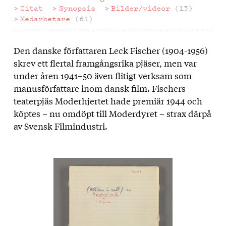
Citat
Synopsis
Bilder/videor
(13)
Medarbetare
(61)
Den danske författaren Leck Fischer (1904-1956)
Om
skrev ett flertal framgångsrika pjäser, men var
filmen
under åren 1941–50 även flitigt verksam som
manusförfattare inom dansk film. Fischers
teaterpjäs Moderhjertet hade premiär 1944 och
köptes – nu omdöpt till Moderdyret – strax därpå
av Svensk Filmindustri.