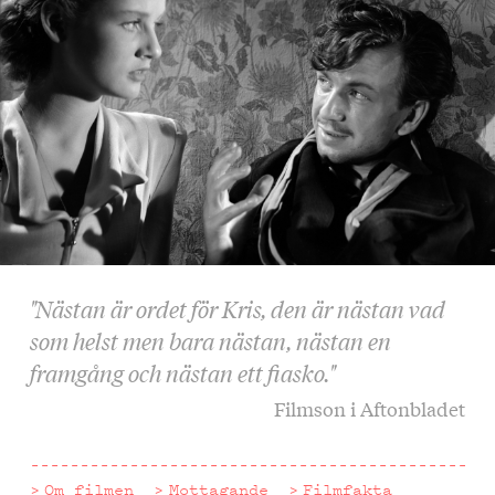
"Nästan är ordet för Kris, den är nästan vad
som helst men bara nästan, nästan en
framgång och nästan ett fiasko."
Filmson i Aftonbladet
Om filmen
Mottagande
Filmfakta