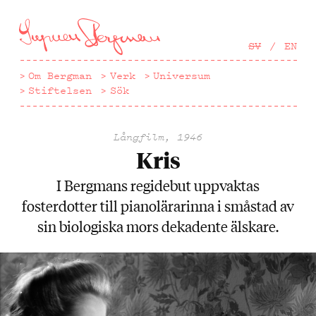
Hoppa
till
huvudinnehåll
SV
EN
Om Bergman
Verk
Universum
Stiftelsen
Sök
Långfilm, 1946
Kris
I Bergmans regidebut uppvaktas
fosterdotter till pianolärarinna i småstad av
sin biologiska mors dekadente älskare.