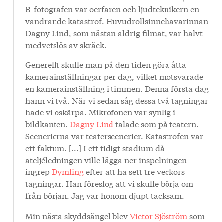
B-fotografen var oerfaren och ljudteknikern en
vandrande katastrof. Huvudrollsinnehavarinnan
Dagny Lind, som nästan aldrig filmat, var halvt
medvetslös av skräck.
Generellt skulle man på den tiden göra åtta
kamerainställningar per dag, vilket motsvarade
en kamerainställning i timmen. Denna första dag
hann vi två. När vi sedan såg dessa två tagningar
hade vi oskärpa. Mikrofonen var synlig i
bildkanten.
Dagny Lind
talade som på teatern.
Scenerierna var teaterscenerier. Katastrofen var
ett faktum. [...] I ett tidigt stadium då
ateljéledningen ville lägga ner inspelningen
ingrep
Dymling
efter att ha sett tre veckors
tagningar. Han föreslog att vi skulle börja om
från början. Jag var honom djupt tacksam.
Min nästa skyddsängel blev
Victor Sjöström
som