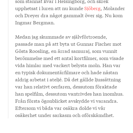
som stannat kvar i Helsingborg, och skrek
upphetsat i luren att nu kunde
Sjöberg
, Molander
och Dreyer dra något gammalt över sig. Nu kom
Ingmar Bergman.
Medan jag skummade av självförtroende,
passade man på att byta ut Gunnar Fischer mot
Gösta Roosling, en ärrad samuraj, som vunnit
berömmelse med ett antal kortfilmer, som visade
vida himlar med vackert belysta moln. Han var
en typisk dokumentärfilmare och hade nästan
aldrig arbetat i ateljé. Då det gällde ljussättning
var han relativt oerfaren, dessutom föraktade
han spelfilm, dessutom vantrivdes han inomhus.
Från första ögonblicket avskydde vi varandra.
Eftersom vi båda var osäkra dolde vi vår
osäkerhet under sarkasm och oförskämdhet.