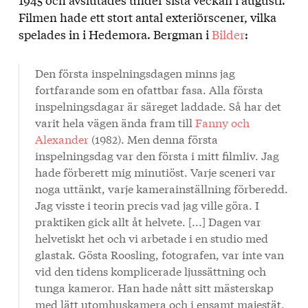
Filmen hade ett stort antal exteriörscener, vilka
spelades in i Hedemora. Bergman i
Bilder
:
Den första inspelningsdagen minns jag
fortfarande som en ofattbar fasa. Alla första
inspelningsdagar är säreget laddade. Så har det
varit he­la vägen ända fram till
Fanny och
Alexander
(1982). Men denna första
inspelningsdag var den första i mitt filmliv. Jag
hade förberett mig minutiöst. Varje sceneri var
noga uttänkt, varje kamerainställning förberedd.
Jag visste i teorin precis vad jag ville göra. I
praktiken gick allt åt helvete. [...] Dagen var
helvetiskt het och vi arbetade i en studio med
glastak. Gösta Roosling, fotografen, var inte van
vid den tidens komplicerade ljussättning och
tunga kameror. Han hade nått sitt mästerskap
med lätt utomhuskamera och i ensamt majestät.