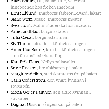
Allan Bohlin
, Ulf, kallad Uffe, veterinär,
inneboende hos fröken Ingeborg
Ernst Eklund
, Ingeborgs farbror Edvard, läkare
Signe Wirff
, Jessie, Ingeborgs moster
Svea Holst
, Malin, städerska hos Ingeborg
Arne Lindblad
, borgmästaren
Julia Cæsar
, borgmästarinnan
Siv Thulin
, biträde i skönhetssalongen
Anna-Lisa Baude
, kund i skönhetssalongen
som får ansiktsbehandling
Karl Erik Flens
, Nellys balkavaljer
Sture Ericson
, hornblåsaren på balen
Margit Andelius
, stadskamrerns fru på balen
Carin Cederström
, den yngre kvinnan i
sovkupén
Mona Geijer-Falkner
, den äldre kvinnan i
sovkupén
Dagmar Olsson
, sångerskan på balen