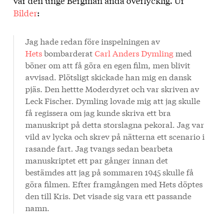
var den unge Bergman ändå överlycklig. Ur
Bilder
:
Jag hade redan före inspelningen av
Hets
bombarderat
Carl Anders Dymling
med
böner om att få göra en egen film, men blivit
avvisad. Plötsligt skickade han mig en dansk
pjäs. Den hettte Moderdyret och var skriven av
Leck Fischer. Dymling lovade mig att jag skulle
få regissera om jag kunde skriva ett bra
manuskript på detta storslagna pekoral. Jag var
vild av lycka och skrev på nätterna ett scenario i
rasande fart. Jag tvangs sedan bearbeta
manuskriptet ett par gånger innan det
bestämdes att jag på sommaren 1945 skulle få
göra filmen. Efter framgången med Hets döptes
den till Kris. Det visade sig vara ett passande
namn.