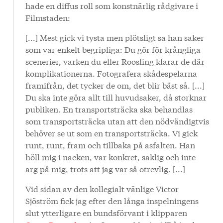
hade en diffus roll som konstnärlig rådgivare i
Filmstaden:
[...] Mest gick vi tysta men plötsligt sa han saker
som var enkelt begripliga: Du gör för krångliga
scenerier, varken du eller Roosling klarar de där
komplikationerna. Fotografera skådespelarna
framifrån, det tycker de om, det blir bäst så. [...]
Du ska inte göra allt till huvudsaker, då storknar
publiken. En transportsträcka ska behandlas
som transportsträcka utan att den nödvändigtvis
behöver se ut som en transportsträcka. Vi gick
runt, runt, fram och tillbaka på asfalten. Han
höll mig i nacken, var konkret, saklig och inte
arg på mig, trots att jag var så otrevlig. [...]
Vid sidan av den kollegialt vänlige Victor
Sjöström fick jag efter den långa inspelningens
slut ytterligare en bundsförvant i klipparen