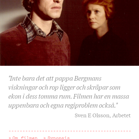
"Inte bara det att pappa Bergmans
viskningar och rop ligger och skräpar som
ekon i dess tomma rum. Filmen har en massa
uppenbara och egna regiproblem också."
Sven E Olsson, Arbetet
Om filmen
Synopsis