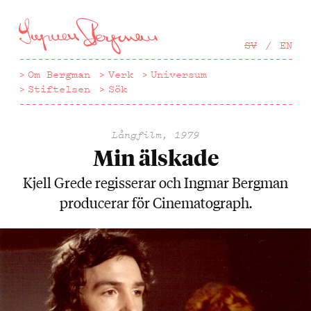
Hoppa
till
huvudinnehåll
SV
EN
Om Bergman
Verk
Universum
Stiftelsen
Sök
Långfilm, 1979
Min älskade
Kjell Grede regisserar och Ingmar Bergman
producerar för Cinematograph.