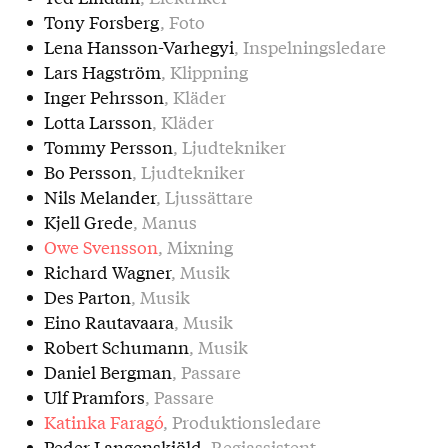
Tony Forsberg
, Foto
Lena Hansson-Varhegyi
, Inspelningsledare
Lars Hagström
, Klippning
Inger Pehrsson
, Kläder
Lotta Larsson
, Kläder
Tommy Persson
, Ljudtekniker
Bo Persson
, Ljudtekniker
Nils Melander
, Ljussättare
Kjell Grede
, Manus
Owe Svensson
, Mixning
Richard Wagner
, Musik
Des Parton
, Musik
Eino Rautavaara
, Musik
Robert Schumann
, Musik
Daniel Bergman
, Passare
Ulf Pramfors
, Passare
Katinka Faragó
, Produktionsledare
Peder Langenskiöld
, Regiassistent