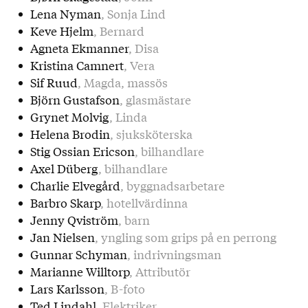
Lena Nyman
, Sonja Lind
Keve Hjelm
, Bernard
Agneta Ekmanner
, Disa
Kristina Camnert
, Vera
Sif Ruud
, Magda, massös
Björn Gustafson
, glasmästare
Grynet Molvig
, Linda
Helena Brodin
, sjuksköterska
Stig Ossian Ericson
, bilhandlare
Axel Düberg
, bilhandlare
Charlie Elvegård
, byggnadsarbetare
Barbro Skarp
, hotellvärdinna
Jenny Qviström
, barn
Jan Nielsen
, yngling som grips på en perrong
Gunnar Schyman
, indrivningsman
Marianne Willtorp
, Attributör
Lars Karlsson
, B-foto
Ted Lindahl
, Elektriker