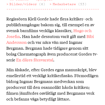
Bilder/videor
(6)
Medarbetare
(53)
Regissören Kjell Grede hade flera kritiker- och
Om
publikframgångar bakom sig, till exempel en av
filmen
svensk barnfilms verkliga klassiker,
Hugo och
Josefin
. Han hade dessutom varit gift med
Bibi
Andersson
och var nära vän med Ingmar
Bergman. Bergman hade tidigare genom sitt
bolag Cinematograph även producerat Gredes tv-
serie
En dåres försvarstal
.
Min älskade, efter Gredes egna manuskript, blev
emellertid ett verkligt kritikerfiasko. Förmodligen
bidrog Ingmar Bergmans medverkan som
producent till den osannolikt hårda kritiken;
filmen jämfördes oavlåtligt med Bergmans verk
och befanns väga betydligt lättare.