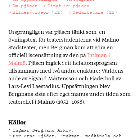
Om pjäsen
Citat ur pjäsen
Bilder/videor
(21)
Medarbetare
(12)
Ursprungligen var pjäsen tänkt som en
Om
övningstext för teaterstudenterna vid Malmö
uppsättningen
Stadsteater, men Bergman kom att göra en
officiell iscensättning av den på
Intiman i
Malmö
. Pjäsen ingick i ett helaftonsprogram
tillsammans med två andra enaktare: Världens
ände av Sigvard Mårtensson och Fjäderboll av
Lars-Levi Laestadius. Uppsättningen blev
Bergmans sista efter eget manus under tiden som
teaterchef i Malmö (1952–1958).
Källor
Ingmar Bergmans Arkiv.
Per Arne Tjäder, Fruktan, medkänsla och