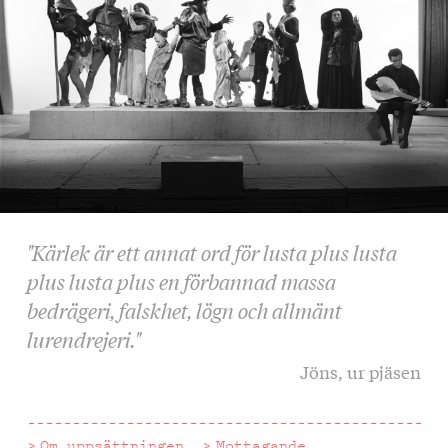
"Kärlek är ett annat ord för lusta plus lusta
plus lusta plus en förbannad massa
bedrägeri, falskhet, lögn och allmänt
lurendrejeri."
Jöns, ur pjäsen
Om uppsättningen
Mottagande