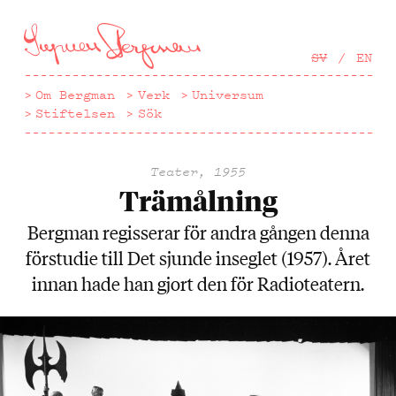
Hoppa
till
huvudinnehåll
SV
EN
Om Bergman
Verk
Universum
Stiftelsen
Sök
Teater, 1955
Trämålning
Bergman regisserar för andra gången denna
förstudie till Det sjunde inseglet (1957). Året
innan hade han gjort den för Radioteatern.