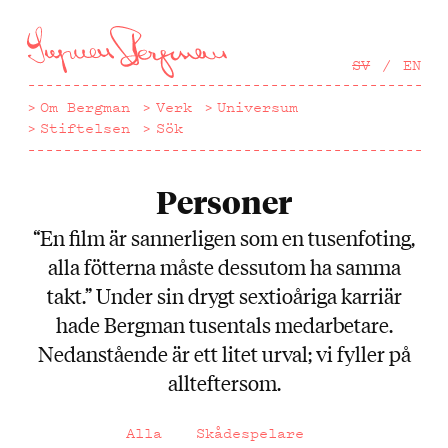
Hoppa
till
huvudinnehåll
SV
EN
Om Bergman
Verk
Universum
Stiftelsen
Sök
Personer
“En film är sannerligen som en tusenfoting,
alla fötterna måste dessutom ha samma
takt.” Under sin drygt sextioåriga karriär
hade Bergman tusentals medarbetare.
Nedanstående är ett litet urval; vi fyller på
allteftersom.
Alla
Skådespelare