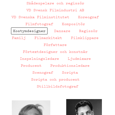
Skådespelare och regissör
VD Svensk Filmindustri AB
VD Svenska Filminstitutet
Koreograf
Filmfotograf
Kompositör
Kostymdesigner
Dansare
Regissör
Familj
Filmarkitekt
Filmklippare
Författare
Förtextdesigner och konstnär
Inspelningsledare
Ljudmixare
Producent
Produktionsledare
Scenograf
Scripta
Scripta och producent
Stillbildsfotograf