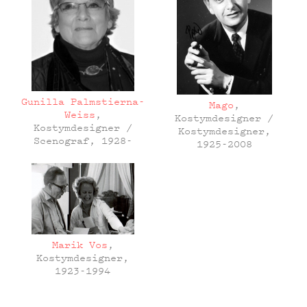
Gunilla Palmstierna-
Mago
,
Weiss
,
Kostymdesigner /
Kostymdesigner /
Kostymdesigner,
Scenograf, 1928-
1925-2008
Marik Vos
,
Kostymdesigner,
1923-1994