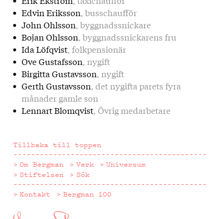
Erik Ekström
, taxichaufför
Edvin Eriksson
, busschaufför
John Ohlsson
, byggnadssnickare
Bojan Ohlsson
, byggnadssnickarens fru
Ida Löfqvist
, folkpensionär
Ove Gustafsson
, nygift
Birgitta Gustavsson
, nygift
Gerth Gustavsson
, det nygifta parets fyra
månader gamle son
Lennart Blomqvist
, Övrig medarbetare
Tillbaka till toppen
Om Bergman
Verk
Universum
Stiftelsen
Sök
Kontakt
Bergman 100