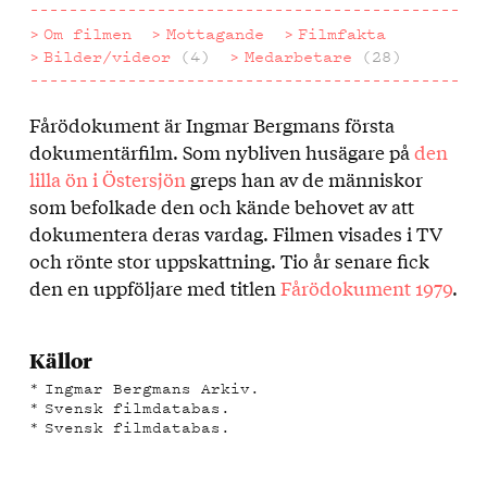
Om filmen
Mottagande
Filmfakta
Bilder/videor
(4)
Medarbetare
(28)
Fårödokument är Ingmar Bergmans första
Om
dokumentärfilm. Som nybliven husägare på
den
filmen
lilla ön i Östersjön
greps han av de människor
som befolkade den och kände behovet av att
dokumentera deras vardag. Filmen visades i TV
och rönte stor uppskattning. Tio år senare fick
den en uppföljare med titlen
Fårödokument 1979
.
Källor
Ingmar Bergmans Arkiv.
Svensk filmdatabas.
Svensk filmdatabas.