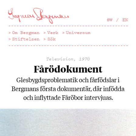
Hoppa
till
huvudinnehåll
SV
EN
Om Bergman
Verk
Universum
Stiftelsen
Sök
Television, 1970
Fårödokument
Glesbygdsproblematik och fårfödslar i
Bergmans första dokumentär, där infödda
och inflyttade Fåröbor intervjuas.