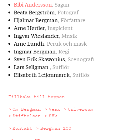
Bibi Andersson
, Sagan
Beata Bergström
, Fotograf
Hjalmar Bergman
, Författare
Arne Hertler
, Inspicient
Ingvar Wieslander
, Musik
Arne Lundh
, Peruk och mask
Ingmar Bergman
, Regi
Sven Erik Skawonius
, Scenografi
Lars Seligman
, Sufflör
Elisabeth Leijonmarck
, Sufflös
Tillbaka till toppen
Om Bergman
Verk
Universum
Stiftelsen
Sök
Kontakt
Bergman 100