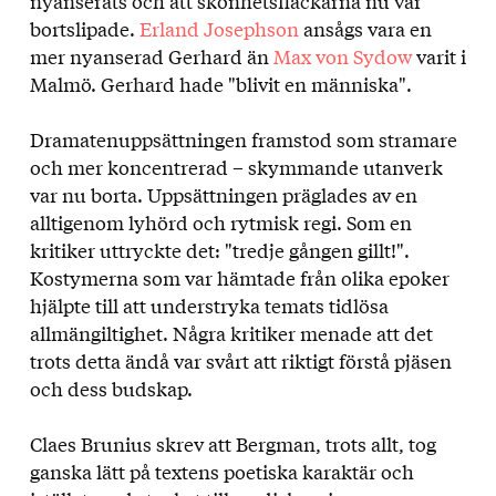
nyanserats och att skönhetsfläckarna nu var
bortslipade.
Erland Josephson
ansågs vara en
mer nyanserad Gerhard än
Max von Sydow
varit i
Malmö. Gerhard hade "blivit en människa".
Dramatenuppsättningen framstod som stramare
och mer koncentrerad – skymmande utanverk
var nu borta. Uppsättningen präglades av en
alltigenom lyhörd och rytmisk regi. Som en
kritiker uttryckte det: "tredje gången gillt!".
Kostymerna som var hämtade från olika epoker
hjälpte till att understryka temats tidlösa
allmängiltighet. Några kritiker menade att det
trots detta ändå var svårt att riktigt förstå pjäsen
och dess budskap.
Claes Brunius skrev att Bergman, trots allt, tog
ganska lätt på textens poetiska karaktär och