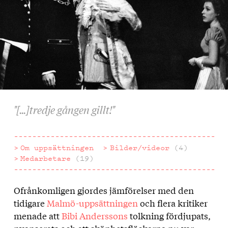
"[...]tredje gången gillt!"
Om uppsättningen
Bilder/videor
(4)
Medarbetare
(19)
Ofrånkomligen gjordes jämförelser med den
Om
tidigare
Malmö-uppsättningen
och flera kritiker
uppsättningen
menade att
Bibi Anderssons
tolkning fördjupats,