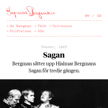
Hoppa
till
huvudinnehåll
SV
EN
Om Bergman
Verk
Universum
Stiftelsen
Sök
Teater, 1963
Sagan
Bergman sätter upp Hjalmar Bergmans
Sagan för tredje gången.