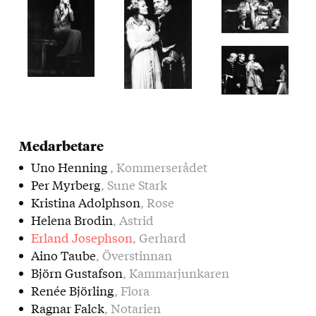
Medarbetare
Uno Henning
, Kommerserådet
Per Myrberg
, Sune Stark
Kristina Adolphson
, Rose
Helena Brodin
, Astrid
Erland Josephson
, Gerhard
Aino Taube
, Överstinnan
Björn Gustafson
, Kammarjunkaren
Renée Björling
, Flora
Ragnar Falck
, Notarien